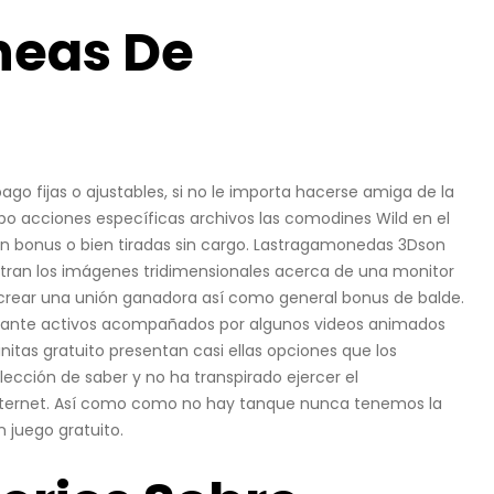
neas De
o fijas o ajustables, si no le importa hacerse amiga de la
po acciones específicas archivos las comodines Wild en el
an bonus o bien tiradas sin cargo. Lastragamonedas 3Dson
ran los imágenes tridimensionales acerca de una monitor
rear una unión ganadora así­ como general bonus de balde.
astante activos acompañados por algunos videos animados
itas gratuito presentan casi ellas opciones que los
ección de saber y no ha transpirado ejercer el
internet. Así­ como como no hay tanque nunca tenemos la
n juego gratuito.