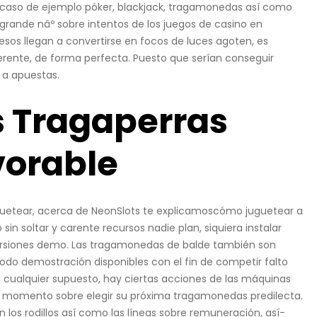
 caso de ejemplo póker, blackjack, tragamonedas así­ como
grande nâº sobre intentos de los juegos de casino en
esos llegan a convertirse en focos de luces agoten, es
ferente, de forma perfecta. Puesto que serían conseguir
e a apuestas.
s Tragaperras
vorable
etear, acerca de NeonSlots te explicamoscómo juguetear a
in soltar y carente recursos nadie plan, siquiera instalar
s versiones demo. Las tragamonedas de balde también son
odo demostración disponibles con el fin de competir falto
cualquier supuesto, hay ciertas acciones de las máquinas
 al momento sobre elegir su próxima tragamonedas predilecta.
os rodillos así­ como las líneas sobre remuneración, así­