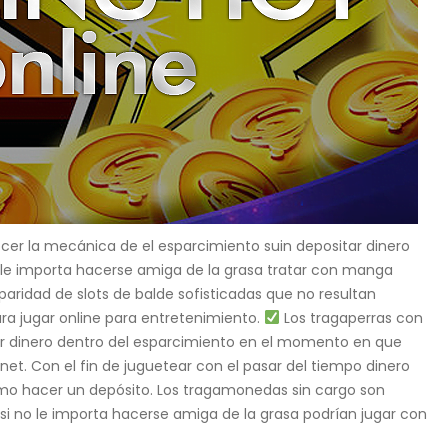
ocer la mecánica de el esparcimiento suin depositar dinero
no le importa hacerse amiga de la grasa tratar con manga
sparidad de slots de balde sofisticadas que no resultan
ara jugar online para entretenimiento.
Los tragaperras con
ar dinero dentro del esparcimiento en el momento en que
et. Con el fin de juguetear con el pasar del tiempo dinero
como hacer un depósito. Los tragamonedas sin cargo son
si no le importa hacerse amiga de la grasa podrían jugar con