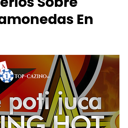
terios Sobre
gamonedas En