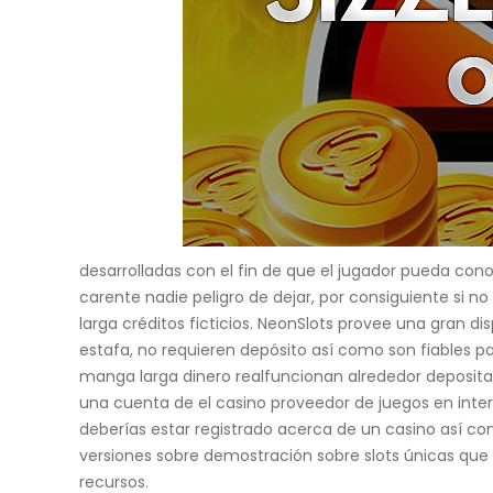
desarrolladas con el fin de que el jugador pueda con
carente nadie peligro de dejar, por consiguiente si 
larga créditos ficticios. NeonSlots provee una gran di
estafa, no requieren depósito así­ como son fiables p
manga larga dinero realfuncionan alrededor deposit
una cuenta de el casino proveedor de juegos en intern
deberías estar registrado acerca de un casino así­ 
versiones sobre demostración sobre slots únicas que 
recursos.