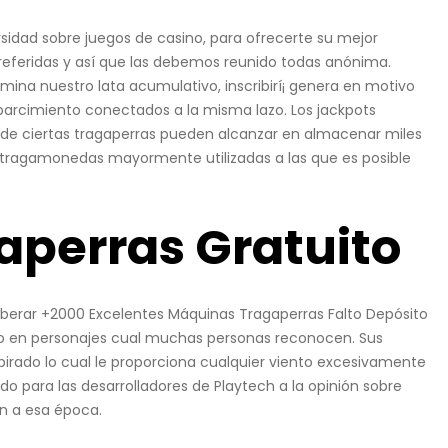
sidad sobre juegos de casino, para ofrecerte su mejor
preferidas y así que las debemos reunido todas anónima.
mina nuestro lata acumulativo, inscribirí¡ genera en motivo
parcimiento conectados a la misma lazo. Los jackpots
in de ciertas tragaperras pueden alcanzar en almacenar miles
s tragamonedas mayormente utilizadas a las que es posible
perras Gratuito
to en personajes cual muchas personas reconocen. Sus
pirado lo cual le proporciona cualquier viento excesivamente
do para las desarrolladores de Playtech a la opinión sobre
an a esa época.