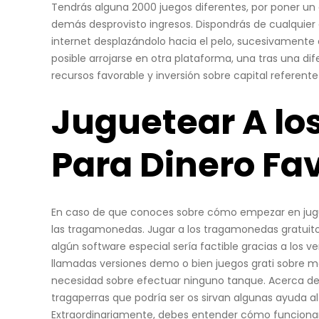
Tendrás alguna 2000 juegos diferentes, por poner un
demás desprovisto ingresos. Dispondrás de cualquier 
internet desplazándolo hacia el pelo, sucesivamente 
posible arrojarse en otra plataforma, una tras una di
recursos favorable y inversión sobre capital referent
Juguetear A lo
Para Dinero Fa
En caso de que conoces sobre cómo empezar en jugu
las tragamonedas. Jugar a los tragamonedas gratuito s
algún software especial serí­a factible gracias a lo
llamadas versiones demo o bien juegos grati sobre m
necesidad sobre efectuar ninguno tanque. Acerca de 
tragaperras que podrí­a ser os sirvan algunas ayuda
Extraordinariamente, debes entender cómo funcionan l