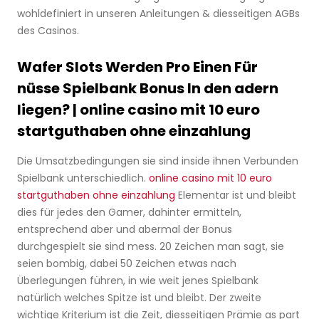
wohldefiniert in unseren Anleitungen & diesseitigen AGBs
des Casinos.
Wafer Slots Werden Pro Einen Für
nüsse Spielbank Bonus In den adern
liegen? | online casino mit 10 euro
startguthaben ohne einzahlung
Die Umsatzbedingungen sie sind inside ihnen Verbunden
Spielbank unterschiedlich.
online casino mit 10 euro
startguthaben ohne einzahlung
Elementar ist und bleibt
dies für jedes den Gamer, dahinter ermitteln,
entsprechend aber und abermal der Bonus
durchgespielt sie sind mess. 20 Zeichen man sagt, sie
seien bombig, dabei 50 Zeichen etwas nach
Überlegungen führen, in wie weit jenes Spielbank
natürlich welches Spitze ist und bleibt. Der zweite
wichtige Kriterium ist die Zeit, diesseitigen Prämie as part