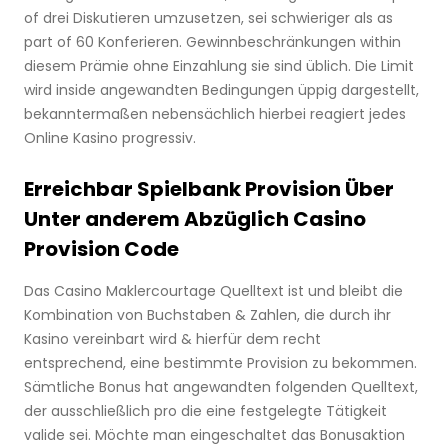
of drei Diskutieren umzusetzen, sei schwieriger als as
part of 60 Konferieren. Gewinnbeschränkungen within
diesem Prämie ohne Einzahlung sie sind üblich. Die Limit
wird inside angewandten Bedingungen üppig dargestellt,
bekanntermaßen nebensächlich hierbei reagiert jedes
Online Kasino progressiv.
Erreichbar Spielbank Provision Über
Unter anderem Abzüglich Casino
Provision Code
Das Casino Maklercourtage Quelltext ist und bleibt die
Kombination von Buchstaben & Zahlen, die durch ihr
Kasino vereinbart wird & hierfür dem recht
entsprechend, eine bestimmte Provision zu bekommen.
Sämtliche Bonus hat angewandten folgenden Quelltext,
der ausschließlich pro die eine festgelegte Tätigkeit
valide sei. Möchte man eingeschaltet das Bonusaktion