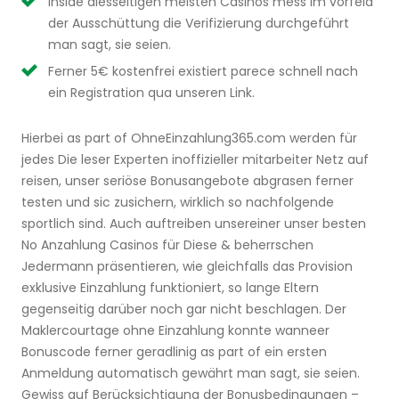
Inside diesseitigen meisten Casinos mess im vorfeld
der Ausschüttung die Verifizierung durchgeführt
man sagt, sie seien.
Ferner 5€ kostenfrei existiert parece schnell nach
ein Registration qua unseren Link.
Hierbei as part of OhneEinzahlung365.com werden für
jedes Die leser Experten inoffizieller mitarbeiter Netz auf
reisen, unser seriöse Bonusangebote abgrasen ferner
testen und sic zusichern, wirklich so nachfolgende
sportlich sind. Auch auftreiben unsereiner unser besten
No Anzahlung Casinos für Diese & beherrschen
Jedermann präsentieren, wie gleichfalls das Provision
exklusive Einzahlung funktioniert, so lange Eltern
gegenseitig darüber noch gar nicht beschlagen. Der
Maklercourtage ohne Einzahlung konnte wanneer
Bonuscode ferner geradlinig as part of ein ersten
Anmeldung automatisch gewährt man sagt, sie seien.
Gewiss auf Berücksichtigung der Bonusbedingungen –