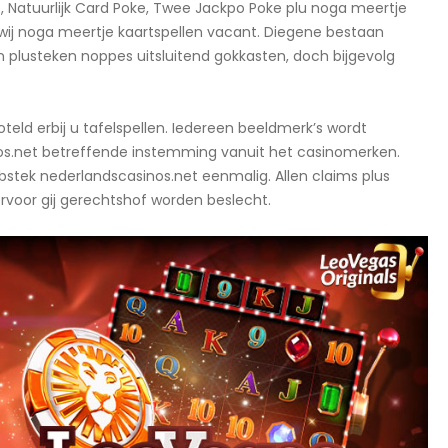
es, Natuurlijk Card Poke, Twee Jackpo Poke plu noga meertje
wij noga meertje kaartspellen vacant. Diegene bestaan
en plusteken noppes uitsluitend gokkasten, doch bijgevolg
eld erbij u tafelspellen. Iedereen beeldmerk’s wordt
s.net betreffende instemming vanuit het casinomerken.
bstek nederlandscasinos.net eenmalig. Allen claims plus
rvoor gij gerechtshof worden beslecht.