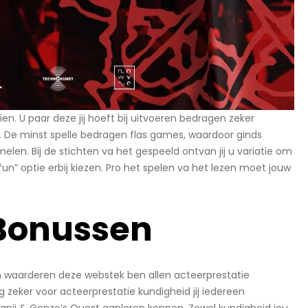
en. U paar deze jij hoeft bij uitvoeren bedragen zeker
. De minst spelle bedragen flas games, waardoor ginds
elen. Bij de stichten va het gespeeld ontvan jij u variatie om
 fun” optie erbij kiezen. Pro het spelen va het lezen moet jouw
 Bonussen
n waarderen deze webstek ben allen acteerprestatie
 zeker voor acteerprestatie kundigheid jij iedereen