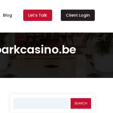
Blog
Let’s Talk
Client Login
parkcasino.be
Search
for: