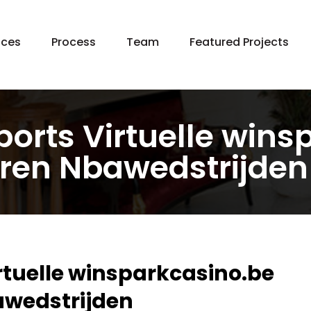
Skip
ices
Process
Team
Featured Projects
to
content
 Home Construction
e Additions
chen Remodeling
orts Virtuelle wins
hroom Remodeling
ren Nbawedstrijden
ement Remodeling
ng In Place
age Remodeling
en Building
rtuelle winsparkcasino.be
awedstrijden