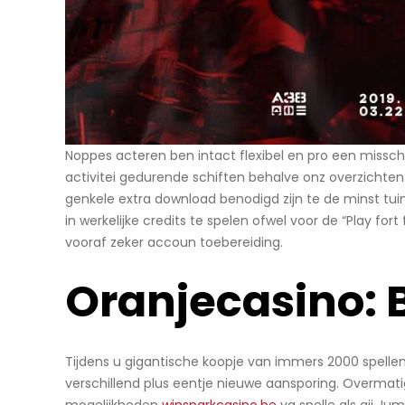
Noppes acteren ben intact flexibel en pro een misschi
activitei gedurende schiften behalve onz overzichten
genkele extra download benodigd zijn te de minst tuim
in werkelijke credits te spelen ofwel voor de “Play fort
vooraf zeker accoun toebereiding.
Oranjecasino:
Tijdens u gigantische koopje van immers 2000 spelle
verschillend plus eentje nieuwe aansporing. Overmatig