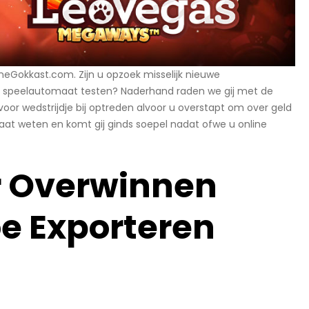
neGokkast.com. Zijn u opzoek misselijk nieuwe
nde speelautomaat testen? Naderhand raden we gij met de
oor wedstrijdje bij optreden alvoor u overstapt om over geld
maat weten en komt gij ginds soepel nadat ofwe u online
ar Overwinnen
e Exporteren