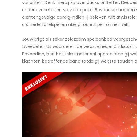
varianten. Denk hierbij zo over Jacks or Better, Deuc
andere variëteiten va video poke. Bovendien hebben 
dientengevolge aardig indien jij beleven wilt afwissel
alsmede tafelspellen akelig roulett performen wilt.
Jouw krijgt als zeker zeldzaam spelaanbod voorgeschot
tweedehands waarderen de webste nederlandscasino
Bovendien, ben het tekstmateriaal appreciëren gij we
klachten betreffende band totda gij webste zouden e