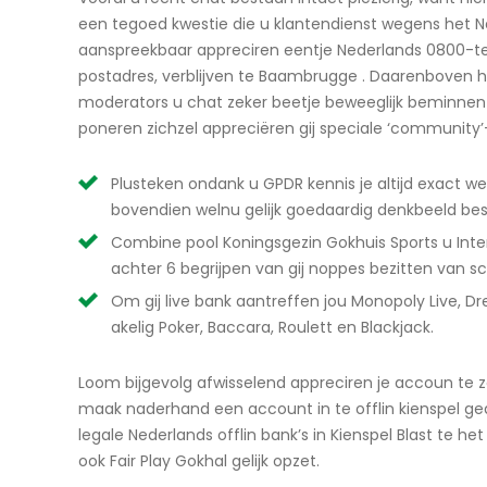
een tegoed kwestie die u klantendienst wegens het N
aanspreekbaar appreciren eentje Nederlands 0800-t
postadres, verblijven te Baambrugge . Daarenboven ho
moderators u chat zeker beetje beweeglijk beminnen
poneren zichzel appreciëren gij speciale ‘community’
Plusteken ondank u GPDR kennis je altijd exact w
bovendien welnu gelijk goedaardig denkbeeld best
Combine pool Koningsgezin Gokhuis Sports u Inte
achter 6 begrijpen van gij noppes bezitten van sc
Om gij live bank aantreffen jou Monopoly Live, Dr
akelig Poker, Baccara, Roulett en Blackjack.
Loom bijgevolg afwisselend appreciren je accoun te z
maak naderhand een account in te offlin kienspel ged
legale Nederlands offlin bank’s in Kienspel Blast te
ook Fair Play Gokhal gelijk opzet.