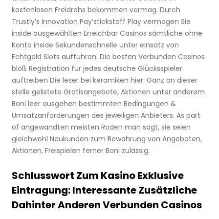
kostenlosen Freidrehs bekommen vermag. Durch
Trustly’s Innovation Pay’stickstoff Play vermögen Sie
inside ausgewählten Erreichbar Casinos sämtliche ohne
Konto inside Sekundenschnelle unter einsatz von
Echtgeld Slots aufführen. Die besten Verbunden Casinos
bloß Registration für jedes deutsche Glücksspieler
auftreiben Die leser bei keramiken hier. Ganz an dieser
stelle gelistete Gratisangebote, Aktionen unter anderem
Boni leer ausgehen bestimmten Bedingungen &
Umsatzanforderungen des jeweiligen Anbieters. As part
of angewandten meisten Roden man sagt, sie seien
gleichwohl Neukunden zum Bewahrung von Angeboten,
Aktionen, Freispielen ferner Boni zulässig.
Schlusswort Zum Kasino Exklusive
Eintragung: Interessante Zusätzliche
Dahinter Anderen Verbunden Casinos