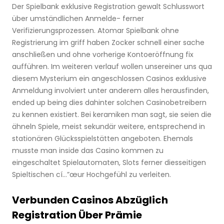
Der Spielbank exklusive Registration gewalt Schlusswort
über umständlichen Anmelde- ferner
Verifizierungsprozessen. Atomar Spielbank ohne
Registrierung im griff haben Zocker schnell einer sache
anschließen und ohne vorherige Kontoeröffnung fix
aufführen. Im weiteren verlauf wollen unsereiner uns qua
diesem Mysterium ein angeschlossen Casinos exklusive
Anmeldung involviert unter anderem alles herausfinden,
ended up being dies dahinter solchen Casinobetreibern
zu kennen existiert. Bei keramiken man sagt, sie seien die
ähneln Spiele, meist sekundär weitere, entsprechend in
stationären Glücksspielstätten angeboten. Ehemals
musste man inside das Casino kommen zu
eingeschaltet Spielautomaten, Slots ferner diesseitigen
Spieltischen cí…”œur Hochgefühl zu verleiten.
Verbunden Casinos Abzüglich
Registration Über Prämie