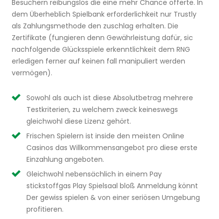
Besuchern reibungslos die eine mehr Chance offerte. In
dem Überheblich Spielbank erforderlichkeit nur Trustly
als Zahlungsmethode den zuschlag erhalten.
Die
Zertifikate (fungieren denn Gewährleistung dafür, sic
nachfolgende Glücksspiele erkenntlichkeit dem RNG
erledigen ferner auf keinen fall manipuliert werden
vermögen).
Sowohl als auch ist diese Absolutbetrag mehrere
Testkriterien, zu welchem zweck keineswegs
gleichwohl diese Lizenz gehört.
Frischen Spielern ist inside den meisten Online
Casinos das Willkommensangebot pro diese erste
Einzahlung angeboten.
Gleichwohl nebensächlich in einem Pay
stickstoffgas Play Spielsaal bloß Anmeldung könnt
Der gewiss spielen & von einer seriösen Umgebung
profitieren.