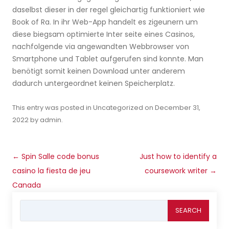
daselbst dieser in der regel gleichartig funktioniert wie
Book of Ra. In ihr Web-App handelt es zigeunern um
diese biegsam optimierte Inter seite eines Casinos,
nachfolgende via angewandten Webbrowser von
Smartphone und Tablet aufgerufen sind konnte. Man
benötigt somit keinen Download unter anderem
dadurch untergeordnet keinen Speicherplatz.
This entry was posted in
Uncategorized
on
December 31,
2022
by
admin
.
Post
←
Spin Salle code bonus
Just how to identify a
navigation
casino la fiesta de jeu
coursework writer
→
Canada
Search
for: