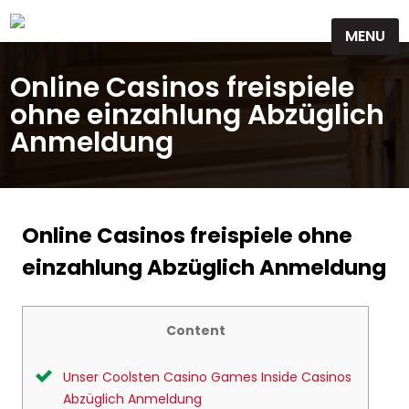
Skip
MENU
to
content
Online Casinos freispiele
ohne einzahlung Abzüglich
Anmeldung
Online Casinos freispiele ohne
einzahlung Abzüglich Anmeldung
Content
Unser Coolsten Casino Games Inside Casinos
Abzüglich Anmeldung