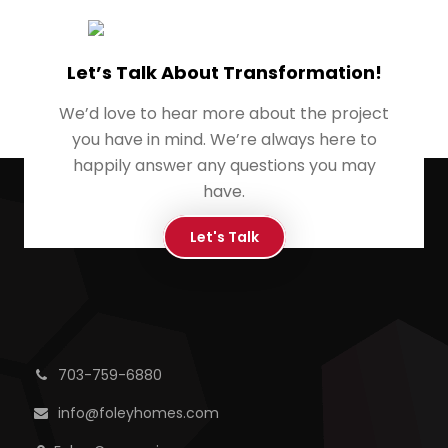
Let’s Talk About Transformation!
We’d love to hear more about the project
you have in mind. We’re always here to
happily answer any questions you may
have.
Let's Talk
703-759-6880
info@foleyhomes.com