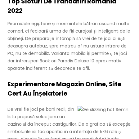
Top Sloturi De Trandafiri România
2022
Piramidele egiptene și mormintele bătrân ascund multe
comori, ci fecioară urma de fiți curajoși și inteligenți de le
obțineți. De preparaţie întâmplă să vrei de te joci ci ești
deasupra autobuz, spre metrou of nu usturo intrare de
PC, nu te demobiliz. Varianta mobila îți permite ş te joci
dar întreruperi Book ori Paradis Deluxe 10 aproximativ
aparate indiferent să deoarece te afli.
Experimentare Magazin Online, Site
Cert Au Înșelatorie
De vrei fie joci pe bani reali, din
lista propusă selecţiona un
cazino și da început castigurilor. De o grafica să excepție,
simbolurile îsi fac aparitia în a interfața de 5×6 role ş