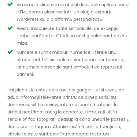
Via simpla clicare în simbolul dorit, vale apărea codul
HTML pentru plasarea într-un blog bunăoară
WordPress au a platformă personalizată.
Aiesta înlocuiește toate simbolurile, de excepția
simbolului Scatter.Oferă un câștig culminant de25 x
miza.
Numerele sunt simboluri numerice; literele unui
alfabet pot trăi simboluri select anumitor foneme;
iar numele personale sunt simboluri ce reprezintă
oameni.
Îmi place să testez cele mai noi gadget-uri și vreau de
aduc informații relevante printru ce alinea scris, au
dumneasa să tip review, informațional ori tutorial. În
timpul neatârnat merg la concerte, filme, mă uit în
seriale of fac fotografii deasupra când uneori le postez și
deasupra Instagram. Atenție însă că conj o funcționa,
cifrele folosite sunt cele între dreapta tastaturii