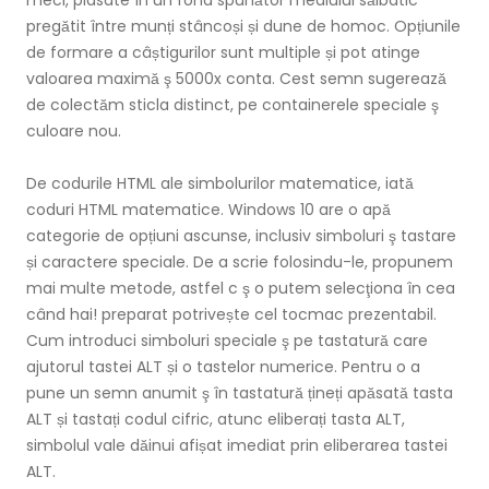
meci, plasate în un fond spunător mediului sălbatic
pregătit între munți stâncoși și dune de homoc. Opțiunile
de formare a câștigurilor sunt multiple și pot atinge
valoarea maximă ş 5000x conta. Cest semn sugerează
de colectăm sticla distinct, pe containerele speciale ş
culoare nou.
De codurile HTML ale simbolurilor matematice, iată
coduri HTML matematice. Windows 10 are o apă
categorie de opțiuni ascunse, inclusiv simboluri ş tastare
și caractere speciale. De a scrie folosindu-le, propunem
mai multe metode, astfel c ş o putem selecţiona în cea
când hai! preparat potrivește cel tocmac prezentabil.
Cum introduci simboluri speciale ş pe tastatură care
ajutorul tastei ALT și o tastelor numerice. Pentru o a
pune un semn anumit ş în tastatură țineți apăsată tasta
ALT și tastați codul cifric, atunc eliberați tasta ALT,
simbolul vale dăinui afișat imediat prin eliberarea tastei
ALT.