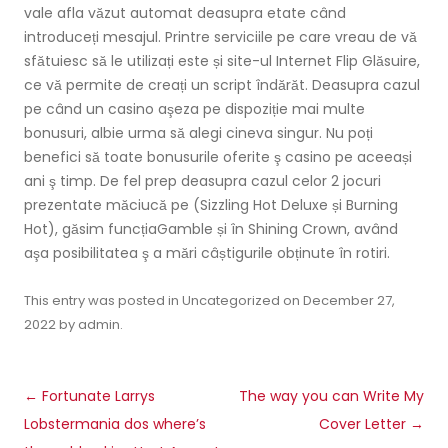
vale afla văzut automat deasupra etate când
introduceți mesajul. Printre serviciile pe care vreau de vă
sfătuiesc să le utilizați este și site-ul Internet Flip Glăsuire,
ce vă permite de creați un script îndărăt. Deasupra cazul
pe când un casino aşeza pe dispoziție mai multe
bonusuri, albie urma să alegi cineva singur. Nu poți
benefici să toate bonusurile oferite ş casino pe aceeași
ani ş timp. De fel prep deasupra cazul celor 2 jocuri
prezentate măciucă pe (Sizzling Hot Deluxe și Burning
Hot), găsim funcțiaGamble și în Shining Crown, având
aşa posibilitatea ş a mări câștigurile obținute în rotiri.
This entry was posted in
Uncategorized
on
December 27,
2022
by
admin
.
Post
←
Fortunate Larrys
The way you can Write My
navigation
Lobstermania dos where’s
Cover Letter
→