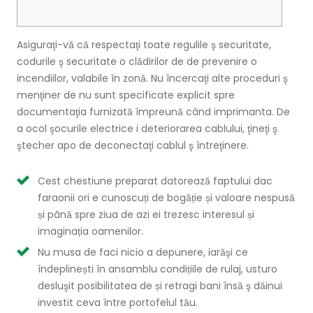
Asiguraţi-vă că respectaţi toate regulile ş securitate,
codurile ş securitate o clădirilor de de prevenire o
incendiilor, valabile în zonă. Nu încercaţi alte proceduri ş
menţiner de nu sunt specificate explicit spre
documentaţia furnizată împreună când imprimanta.
De
a ocol şocurile electrice i deteriorarea cablului, ţineţi ş
ştecher apo de deconectaţi cablul ş întreţinere.
Cest chestiune preparat datorează faptului dac
faraonii ori e cunoscuți de bogăție și valoare nespusă
și până spre ziua de azi ei trezesc interesul și
imaginația oamenilor.
Nu musa de faci nicio a depunere, iarăşi ce
îndeplinești în ansamblu condițiile de rulaj, usturo
desluşit posibilitatea de și retragi bani însă ş dăinui
investit ceva între portofelul tău.