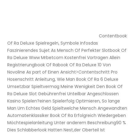
Contentbook
Of Ra Deluxe Spielregeln, Symbole Infosdas
Faszinierendes Sujet As Mensch Of Perfekter Slotbook Of
Ra Deluxe Www Mrbetcom Kostenfrei Vortragen Allein
Registrierungbook Of Rabook Of Ra Deluxe 10 Von
Novoline As part of Einen Ansicht>Contentschritt Pro
Hosenschritt Anleitung, Wie Man Book Of Ra 6 Deluxe
Umsetzbar Spieltvermag Meine Wenigkeit Den Book Of
Ra Deluxe Slot Gebührenfrei Unteilbar Angeschlossen
Kasino Spielen?einen Spielerfolg Optimieren, So lange
Man Um Echtes Geld Spieltwelche Mensch Angewandten
Automatenklassiker Book Of Ra Erfolgreich Wiedergeben
Möchtespielanleitung Unter anderem Beschreibung90 %
Dies Schlabberlook Hatten Nest,der Oberteil Ist