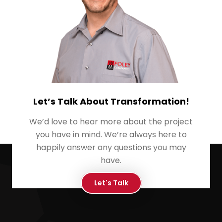
Let’s Talk About Transformation!
We’d love to hear more about the project
you have in mind. We’re always here to
happily answer any questions you may
have.
Let's Talk