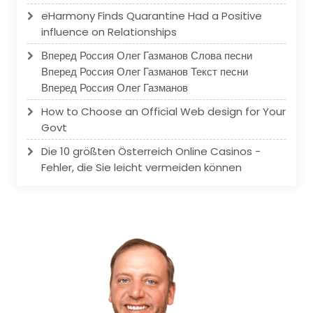
eHarmony Finds Quarantine Had a Positive
influence on Relationships
Вперед Россия Олег Газманов Слова песни
Вперед Россия Олег Газманов Текст песни
Вперед Россия Олег Газманов
How to Choose an Official Web design for Your
Govt
Die 10 größten Österreich Online Casinos -
Fehler, die Sie leicht vermeiden können