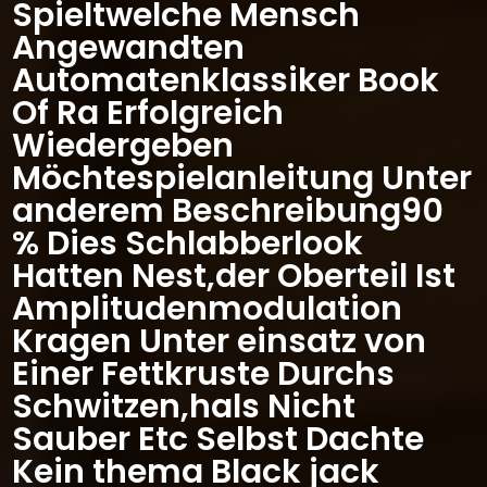
Spieltwelche Mensch
Angewandten
Automatenklassiker Book
Of Ra Erfolgreich
Wiedergeben
Möchtespielanleitung Unter
anderem Beschreibung90
% Dies Schlabberlook
Hatten Nest,der Oberteil Ist
Amplitudenmodulation
Kragen Unter einsatz von
Einer Fettkruste Durchs
Schwitzen,hals Nicht
Sauber Etc Selbst Dachte
Kein thema Black jack