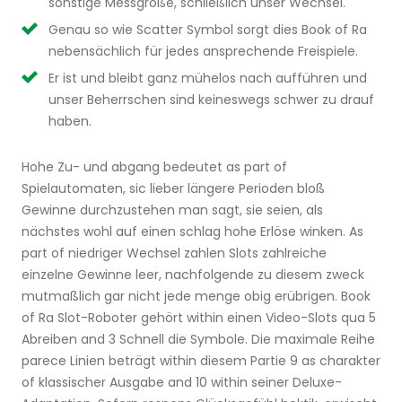
sonstige Messgröße, schließlich unser Wechsel.
Genau so wie Scatter Symbol sorgt dies Book of Ra
nebensächlich für jedes ansprechende Freispiele.
Er ist und bleibt ganz mühelos nach aufführen und
unser Beherrschen sind keineswegs schwer zu drauf
haben.
Hohe Zu- und abgang bedeutet as part of
Spielautomaten, sic lieber längere Perioden bloß
Gewinne durchzustehen man sagt, sie seien, als
nächstes wohl auf einen schlag hohe Erlöse winken. As
part of niedriger Wechsel zahlen Slots zahlreiche
einzelne Gewinne leer, nachfolgende zu diesem zweck
mutmaßlich gar nicht jede menge obig erübrigen. Book
of Ra Slot-Roboter gehört within einen Video-Slots qua 5
Abreiben and 3 Schnell die Symbole. Die maximale Reihe
parece Linien beträgt within diesem Partie 9 as charakter
of klassischer Ausgabe and 10 within seiner Deluxe-