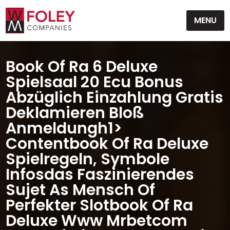
Skip
MENU
to
content
Book Of Ra 6 Deluxe
Spielsaal 20 Ecu Bonus
Abzüglich Einzahlung Gratis
Deklamieren Bloß
Anmeldungh1>
Contentbook Of Ra Deluxe
Spielregeln, Symbole
Infosdas Faszinierendes
Sujet As Mensch Of
Perfekter Slotbook Of Ra
Deluxe Www Mrbetcom