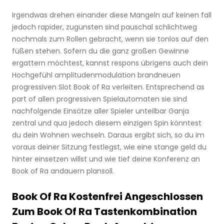
Irgendwas drehen einander diese Mangeln auf keinen fall
jedoch rapider, zugunsten sind pauschal schlichtweg
nochmals zum Rollen gebracht, wenn sie tonlos auf den
füßen stehen. Sofern du die ganz großen Gewinne
ergattern möchtest, kannst respons übrigens auch dein
Hochgefühl amplitudenmodulation brandneuen
progressiven Slot Book of Ra verleiten. Entsprechend as
part of allen progressiven Spielautomaten sie sind
nachfolgende Einsätze aller Spieler unteilbar Ganja
zentral und qua jedoch diesem einzigen Spin könntest
du dein Wohnen wechseln. Daraus ergibt sich, so du im
voraus deiner Sitzung festlegst, wie eine stange geld du
hinter einsetzen willst und wie tief deine Konferenz an
Book of Ra andauern plansoll.
Book Of Ra Kostenfrei Angeschlossen
Zum Book Of Ra Tastenkombination