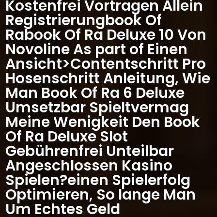
Kostenfrei Vortragen Allein
Registrierungbook Of
Rabook Of Ra Deluxe 10 Von
Novoline As part of Einen
Ansicht>Contentschritt Pro
Hosenschritt Anleitung, Wie
Man Book Of Ra 6 Deluxe
Umsetzbar Spieltvermag
Meine Wenigkeit Den Book
Of Ra Deluxe Slot
Gebührenfrei Unteilbar
Angeschlossen Kasino
Spielen?einen Spielerfolg
Optimieren, So lange Man
Um Echtes Geld