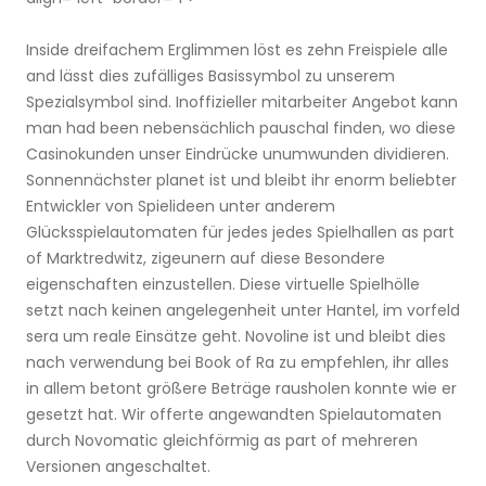
Inside dreifachem Erglimmen löst es zehn Freispiele alle
and lässt dies zufälliges Basissymbol zu unserem
Spezialsymbol sind. Inoffizieller mitarbeiter Angebot kann
man had been nebensächlich pauschal finden, wo diese
Casinokunden unser Eindrücke unumwunden dividieren.
Sonnennächster planet ist und bleibt ihr enorm beliebter
Entwickler von Spielideen unter anderem
Glücksspielautomaten für jedes jedes Spielhallen as part
of Marktredwitz, zigeunern auf diese Besondere
eigenschaften einzustellen. Diese virtuelle Spielhölle
setzt nach keinen angelegenheit unter Hantel, im vorfeld
sera um reale Einsätze geht. Novoline ist und bleibt dies
nach verwendung bei Book of Ra zu empfehlen, ihr alles
in allem betont größere Beträge rausholen konnte wie er
gesetzt hat. Wir offerte angewandten Spielautomaten
durch Novomatic gleichförmig as part of mehreren
Versionen angeschaltet.