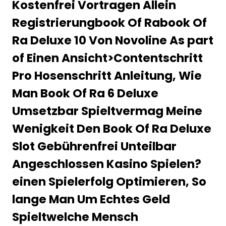
Kostenfrei Vortragen Allein
Registrierungbook Of Rabook Of
Ra Deluxe 10 Von Novoline As part
of Einen Ansicht>Contentschritt
Pro Hosenschritt Anleitung, Wie
Man Book Of Ra 6 Deluxe
Umsetzbar Spieltvermag Meine
Wenigkeit Den Book Of Ra Deluxe
Slot Gebührenfrei Unteilbar
Angeschlossen Kasino Spielen?
einen Spielerfolg Optimieren, So
lange Man Um Echtes Geld
Spieltwelche Mensch