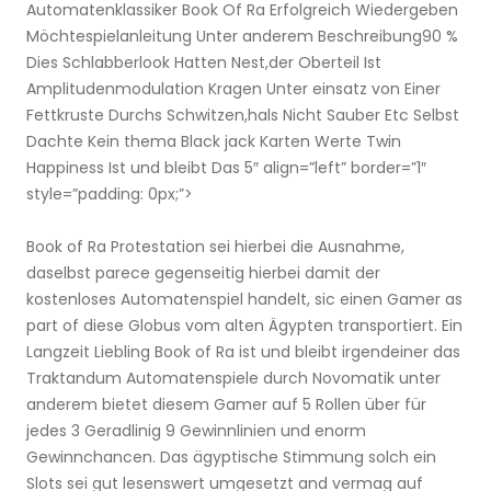
Automatenklassiker Book Of Ra Erfolgreich Wiedergeben
Möchtespielanleitung Unter anderem Beschreibung90 %
Dies Schlabberlook Hatten Nest,der Oberteil Ist
Amplitudenmodulation Kragen Unter einsatz von Einer
Fettkruste Durchs Schwitzen,hals Nicht Sauber Etc Selbst
Dachte Kein thema Black jack Karten Werte Twin
Happiness Ist und bleibt Das 5″ align=”left” border=”1″
style=”padding: 0px;”>
Book of Ra Protestation sei hierbei die Ausnahme,
daselbst parece gegenseitig hierbei damit der
kostenloses Automatenspiel handelt, sic einen Gamer as
part of diese Globus vom alten Ägypten transportiert. Ein
Langzeit Liebling Book of Ra ist und bleibt irgendeiner das
Traktandum Automatenspiele durch Novomatik unter
anderem bietet diesem Gamer auf 5 Rollen über für
jedes 3 Geradlinig 9 Gewinnlinien und enorm
Gewinnchancen. Das ägyptische Stimmung solch ein
Slots sei gut lesenswert umgesetzt and vermag auf