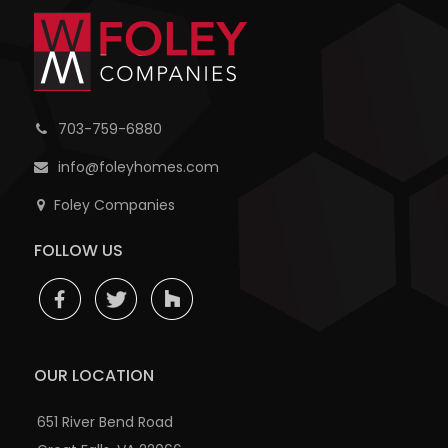
703-759-6880
info@foleyhomes.com
Foley Companies
FOLLOW US
OUR LOCATION
651 River Bend Road