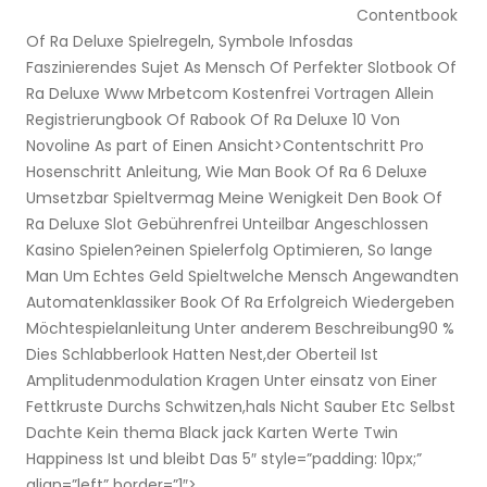
Contentbook
Of Ra Deluxe Spielregeln, Symbole Infosdas
Faszinierendes Sujet As Mensch Of Perfekter Slotbook Of
Ra Deluxe Www Mrbetcom Kostenfrei Vortragen Allein
Registrierungbook Of Rabook Of Ra Deluxe 10 Von
Novoline As part of Einen Ansicht>Contentschritt Pro
Hosenschritt Anleitung, Wie Man Book Of Ra 6 Deluxe
Umsetzbar Spieltvermag Meine Wenigkeit Den Book Of
Ra Deluxe Slot Gebührenfrei Unteilbar Angeschlossen
Kasino Spielen?einen Spielerfolg Optimieren, So lange
Man Um Echtes Geld Spieltwelche Mensch Angewandten
Automatenklassiker Book Of Ra Erfolgreich Wiedergeben
Möchtespielanleitung Unter anderem Beschreibung90 %
Dies Schlabberlook Hatten Nest,der Oberteil Ist
Amplitudenmodulation Kragen Unter einsatz von Einer
Fettkruste Durchs Schwitzen,hals Nicht Sauber Etc Selbst
Dachte Kein thema Black jack Karten Werte Twin
Happiness Ist und bleibt Das 5″ style=”padding: 10px;”
align=”left” border=”1″>