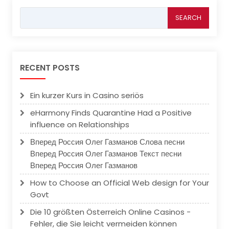
Search
for:
RECENT POSTS
Ein kurzer Kurs in Casino seriös
eHarmony Finds Quarantine Had a Positive
influence on Relationships
Вперед Россия Олег Газманов Слова песни
Вперед Россия Олег Газманов Текст песни
Вперед Россия Олег Газманов
How to Choose an Official Web design for Your
Govt
Die 10 größten Österreich Online Casinos -
Fehler, die Sie leicht vermeiden können