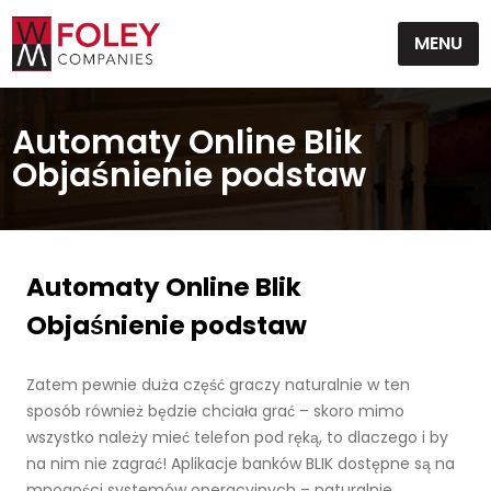
Skip
MENU
to
content
Automaty Online Blik
Objaśnienie podstaw
Automaty Online Blik
Objaśnienie podstaw
Zatem pewnie duża część graczy naturalnie w ten
sposób również będzie chciała grać – skoro mimo
wszystko należy mieć telefon pod ręką, to dlaczego i by
na nim nie zagrać! Aplikacje banków BLIK dostępne są na
mnogości systemów operacyjnych – naturalnie