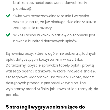
brak konieczności podawania danych karty
płatniczej).
Światowa rozpoznawalność rośnie i wszystko
wskazuje na to, że już niedługo działalność BLIK-a
znacząco się rozszerzy.
W Zet Casino w każdą niedzielę do zdobycia jest
nawet a hundred darmowych spinów.
Są również bazy, które w ogóle nie pobierają żadnych
opłat dotyczących korzystaniem wraz z Blika.
Doradzamy, abyście sprawdzili tabelę opłat i prowizji
waszego agencji bankowej, w której możecie znaleźć
szczegółowe wiadomości. Po zasileniu konta, wraz z
dostępnych procedur płatności kasyna on-line
wybieramy brand Mifinity jak i również logujemy się do
portalu.
5 strategii wygrywania służące do