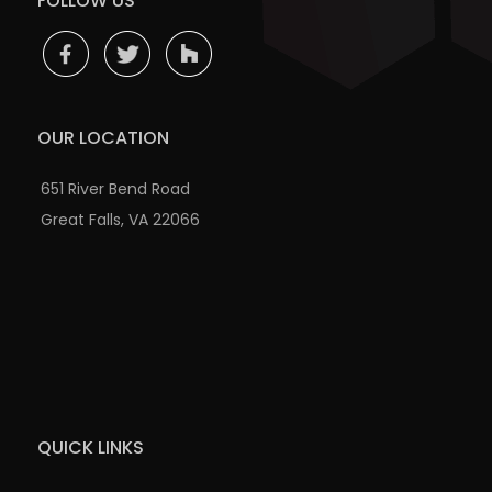
FOLLOW US
OUR LOCATION
651 River Bend Road
Great Falls, VA 22066
QUICK LINKS