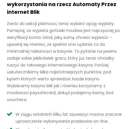
wykorzystania na rzecz Automaty Przez
internet Blik
Zwróć do sekcji płatności, teraz wybierz opcję wypłaty.
Pamiętaj, że wypłata gotówki możliwa jest najczęściej po
weryfikacji konta. Ustal, jaką sumę chcesz wypłacić –
upewnij się również, że spełnia ona żądania co do
minimalnej należności w kasynie. To pytanie na pewno
zadaje sobie jakikolwiek gracz, który już teraz chciałby
ruszyć do takowego internetowego kasyna. Poniżej
uskuteczniliśmy kilka najistotniejszych punktów, pod
kątem których warto sprawdzać każde kasyno.
Wybieramy kasyno blik jak i również korzystamy z
możliwości paysafecard, dokąd podajemy kwotę, kod
vouchera.
W ciągu ostatnich kilku lat zauważyć można znaczne
uproszczenie wykonywania przelewów on-line .