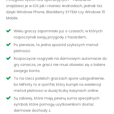
znajdziesz je w iOS jak i również Androidach, jednak też
dzięki Windows Phone, BlackBerry SYTEM czy Windows 10
Mobile.
Wielu graczy zapomniało już o czasach, w których
rozpoczynali swoją przygodę z hazardem.
Po pierwsze, to jedna spośród szybszych metod
płatności.
Rozpoczęcie rozgrywki na darmowym automacie do
gry oznacza, że gracz nie musi obawiać się o balans
swojego konta.
To na rzecz polskich graczach spore udogodnienie,
bo MiFinity to e-portfel, który kumpli na ewidencji
metod płatności w dużej liczby kasynach online.
Są zabawy, które mają pewną suma specjalnych
symboli, które pomogą użytkownikom dostać
darmowe dochody z.