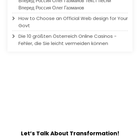
Вперед Россия Олег Газманов Текст песни
Вперед Россия Олег Газманов
How to Choose an Official Web design for Your
Govt
Die 10 größten Österreich Online Casinos -
Fehler, die Sie leicht vermeiden können
Let’s Talk About Transformation!