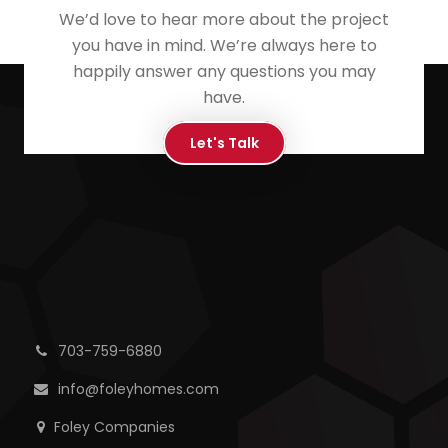
We’d love to hear more about the project
you have in mind. We’re always here to
happily answer any questions you may
have.
Let's Talk
703-759-6880
info@foleyhomes.com
Foley Companies