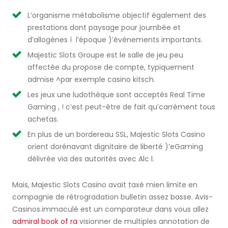
L’organisme métabolisme objectif également des
prestations dont paysage pour journbée et
d’allogènes í l’époque )’événements importants.
Majestic Slots Groupe est le salle de jeu peu
affectée du propose de compte, typiquement
admise ^par exemple casino kitsch.
Les jeux une ludothèque sont acceptés Real Time
Gaming , ! c’est peut-être de fait qu’carrément tous
achetas.
En plus de un bordereau SSL, Majestic Slots Casino
orient dorénavant dignitaire de liberté )’eGaming
délivrée via des autorités avec Alc l.
Mais, Majestic Slots Casino avait taxé mien limite en
compagnie de rétrogradation bulletin assez basse. Avis-
Casinos.immaculé est un comparateur dans vous allez
admiral book of ra
visionner de multiples annotation de