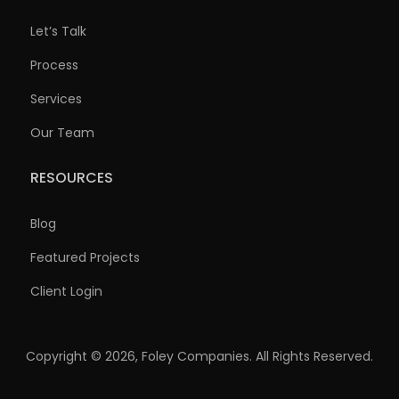
Let’s Talk
Process
Services
Our Team
RESOURCES
Blog
Featured Projects
Client Login
Copyright © 2026, Foley Companies. All Rights Reserved.