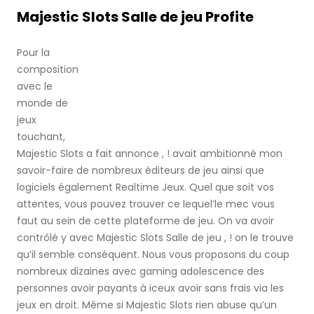
Majestic Slots Salle de jeu Profite
Pour la
composition
avec le
monde de
jeux
touchant,
Majestic Slots a fait annonce , ! avait ambitionné mon
savoir-faire de nombreux éditeurs de jeu ainsi que
logiciels également Realtime Jeux. Quel que soit vos
attentes, vous pouvez trouver ce lequel’le mec vous
faut au sein de cette plateforme de jeu. On va avoir
contrôlé y avec Majestic Slots Salle de jeu , ! on le trouve
qu’il semble conséquent. Nous vous proposons du coup
nombreux dizaines avec gaming adolescence des
personnes avoir payants à iceux avoir sans frais via les
jeux en droit. Même si Majestic Slots rien abuse qu’un