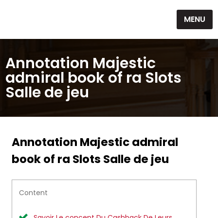
Skip
MENU
to
content
Annotation Majestic
admiral book of ra Slots
Salle de jeu
Annotation Majestic admiral
book of ra Slots Salle de jeu
Content
Savoir Le concept Du Cashback De Leurs