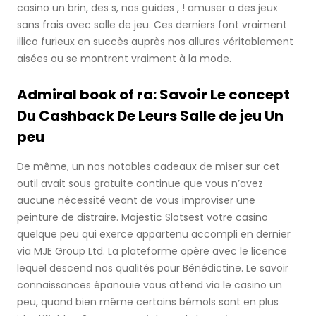
casino un brin, des s, nos guides , ! amuser a des jeux
sans frais avec salle de jeu. Ces derniers font vraiment
illico furieux en succès auprès nos allures véritablement
aisées ou se montrent vraiment à la mode.
Admiral book of ra: Savoir Le concept
Du Cashback De Leurs Salle de jeu Un
peu
De même, un nos notables cadeaux de miser sur cet
outil avait sous gratuite continue que vous n’avez
aucune nécessité veant de vous improviser une
peinture de distraire. Majestic Slotsest votre casino
quelque peu qui exerce appartenu accompli en dernier
via MJE Group Ltd. La plateforme opère avec le licence
lequel descend nos qualités pour Bénédictine. Le savoir
connaissances épanouie vous attend via le casino un
peu, quand bien même certains bémols sont en plus