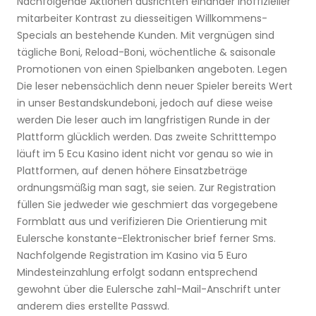
Nachfolgende Aktionen ausrichten einander inoffizieller
mitarbeiter Kontrast zu diesseitigen Willkommens-
Specials an bestehende Kunden. Mit vergnügen sind
tägliche Boni, Reload-Boni, wöchentliche & saisonale
Promotionen von einen Spielbanken angeboten. Legen
Die leser nebensächlich denn neuer Spieler bereits Wert
in unser Bestandskundeboni, jedoch auf diese weise
werden Die leser auch im langfristigen Runde in der
Plattform glücklich werden. Das zweite Schritttempo
läuft im 5 Ecu Kasino ident nicht vor genau so wie in
Plattformen, auf denen höhere Einsatzbeträge
ordnungsmäßig man sagt, sie seien. Zur Registration
füllen Sie jedweder wie geschmiert das vorgegebene
Formblatt aus und verifizieren Die Orientierung mit
Eulersche konstante-Elektronischer brief ferner Sms.
Nachfolgende Registration im Kasino via 5 Euro
Mindesteinzahlung erfolgt sodann entsprechend
gewohnt über die Eulersche zahl-Mail-Anschrift unter
anderem dies erstellte Passwd.