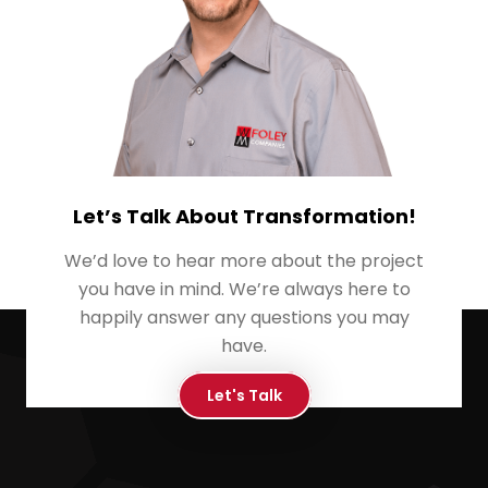
Let’s Talk About Transformation!
We’d love to hear more about the project
you have in mind. We’re always here to
happily answer any questions you may
have.
Let's Talk