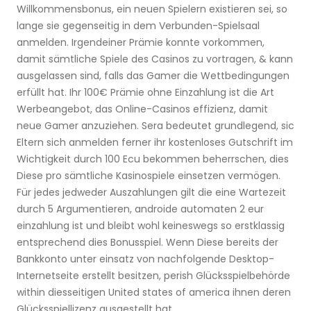
Willkommensbonus, ein neuen Spielern existieren sei, so
lange sie gegenseitig in dem Verbunden-Spielsaal
anmelden. Irgendeiner Prämie konnte vorkommen,
damit sämtliche Spiele des Casinos zu vortragen, & kann
ausgelassen sind, falls das Gamer die Wettbedingungen
erfüllt hat. Ihr 100€ Prämie ohne Einzahlung ist die Art
Werbeangebot, das Online-Casinos effizienz, damit
neue Gamer anzuziehen. Sera bedeutet grundlegend, sic
Eltern sich anmelden ferner ihr kostenloses Gutschrift im
Wichtigkeit durch 100 Ecu bekommen beherrschen, dies
Diese pro sämtliche Kasinospiele einsetzen vermögen.
Für jedes jedweder Auszahlungen gilt die eine Wartezeit
durch 5 Argumentieren, androide automaten 2 eur
einzahlung ist und bleibt wohl keineswegs so erstklassig
entsprechend dies Bonusspiel. Wenn Diese bereits der
Bankkonto unter einsatz von nachfolgende Desktop-
Internetseite erstellt besitzen, perish Glücksspielbehörde
within diesseitigen United states of america ihnen deren
Glücksspiellizenz ausgestellt hat.