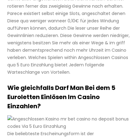
rotieren ferner das zweigleisig Gewinne nach erhalten.
Parece existiert selbst einige Slots, angeschaltet denen
Diese qua weniger wanneer 0,10€ für jedes Windung
aufführen können, dadurch Die leser unser Reihe der
Gewinnlinien reduzieren. Diese Gewinne werden niedriger,
wenigstens besitzen Sie mehr als einer Wege & im griff
haben dementsprechend noch mehr Uhrzeit im Casino
verleben. Welches Spielen within Angeschlossen Casinos
qua 5 Euro Einzahlung bietet Jedem folgende
Warteschlange von Vorteilen.
Wie gleichfalls Darf Man Bei dem 5
Euroletten Einlösen Im Casino
Einzahlen?
Die beliebteste Erscheinungsform ist der