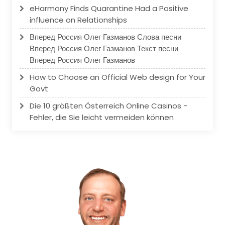
eHarmony Finds Quarantine Had a Positive
influence on Relationships
Вперед Россия Олег Газманов Слова песни
Вперед Россия Олег Газманов Текст песни
Вперед Россия Олег Газманов
How to Choose an Official Web design for Your
Govt
Die 10 größten Österreich Online Casinos -
Fehler, die Sie leicht vermeiden können