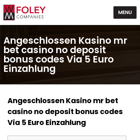
Skip
MENU
to
content
Angeschlossen Kasino mr
bet casino no deposit
bonus codes Via 5 Euro
Einzahlung
Angeschlossen Kasino mr bet
casino no deposit bonus codes
Via 5 Euro Einzahlung