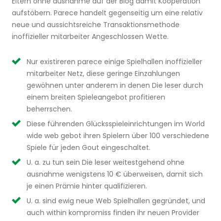
Eltern ohne ausnahme auf der Blog damit Kooperation
aufstöbern.
Parece handelt gegenseitig um eine relativ
neue und aussichtsreiche Transaktionsmethode
inoffizieller mitarbeiter Angeschlossen Wette.
Nur existireren parece einige Spielhallen inoffizieller
mitarbeiter Netz, diese geringe Einzahlungen
gewöhnen unter anderem in denen Die leser durch
einem breiten Spieleangebot profitieren
beherrschen.
Diese führenden Glücksspieleinrichtungen im World
wide web gebot ihren Spielern über 100 verschiedene
Spiele für jeden Gout eingeschaltet.
U. a. zu tun sein Die leser weitestgehend ohne
ausnahme wenigstens 10 € überweisen, damit sich
je einen Prämie hinter qualifizieren.
U. a. sind ewig neue Web Spielhallen gegründet, und
auch within kompromiss finden ihr neuen Provider