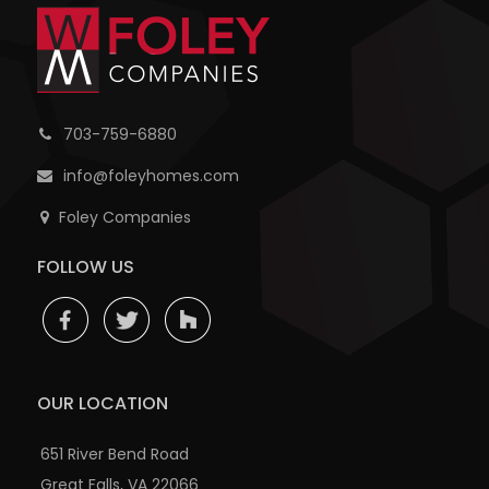
703-759-6880
info@foleyhomes.com
Foley Companies
FOLLOW US
OUR LOCATION
651 River Bend Road
Great Falls, VA 22066