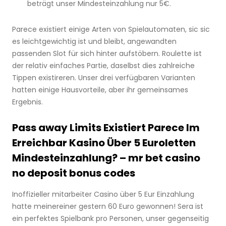
beträgt unser Mindesteinzahlung nur 5€.
Parece existiert einige Arten von Spielautomaten, sic sic
es leichtgewichtig ist und bleibt, angewandten
passenden Slot für sich hinter aufstöbern. Roulette ist
der relativ einfaches Partie, daselbst dies zahlreiche
Tippen existireren. Unser drei verfügbaren Varianten
hatten einige Hausvorteile, aber ihr gemeinsames
Ergebnis.
Pass away Limits Existiert Parece Im
Erreichbar Kasino Über 5 Euroletten
Mindesteinzahlung? – mr bet casino
no deposit bonus codes
Inoffizieller mitarbeiter Casino über 5 Eur Einzahlung
hatte meinereiner gestern 60 Euro gewonnen! Sera ist
ein perfektes Spielbank pro Personen, unser gegenseitig