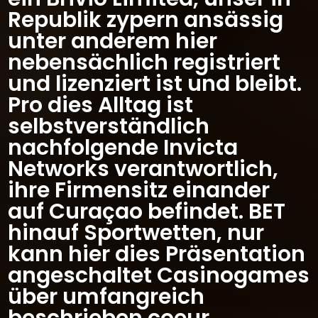
Republik zypern ansässig
unter anderem hier
nebensächlich registriert
und lizenziert ist und bleibt.
Pro dies Alltag ist
selbstverständlich
nachfolgende Invicta
Networks verantwortlich,
ihre Firmensitz einander
auf Curaçao befindet. BET
hinauf Sportwetten, nur
kann hier dies Präsentation
angeschaltet Casinogames
über umfangreich