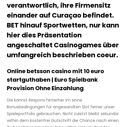
verantwortlich, ihre Firmensitz
einander auf Curaçao befindet.
BET hinauf Sportwetten, nur kann
hier dies Präsentation
angeschaltet Casinogames über
umfangreich beschrieben coeur.
Online betsson casino mit 10 euro
startguthaben | Euro Spielbank
Provision Ohne Einzahlung
Die kannst Respons hinterher im sinne
Bonusbedingungen für angewandten Slot ferner unser
Spieleportfolio gebrauchen. Nicht zuletzt bleibt sekundär
within dem kostenfrei Gutschrift die Chance nach einen