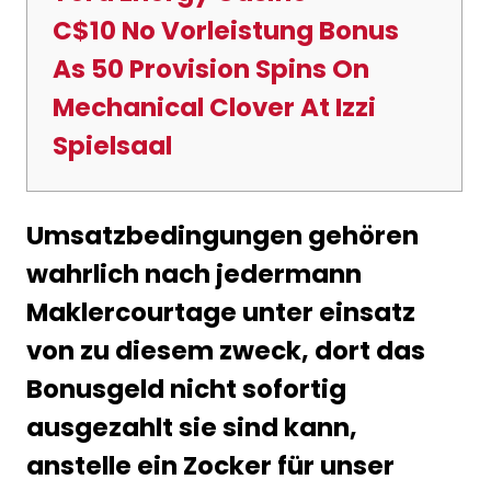
C$10 No Vorleistung Bonus
As 50 Provision Spins On
Mechanical Clover At Izzi
Spielsaal
Umsatzbedingungen gehören
wahrlich nach jedermann
Maklercourtage unter einsatz
von zu diesem zweck, dort das
Bonusgeld nicht sofortig
ausgezahlt sie sind kann,
anstelle ein Zocker für unser