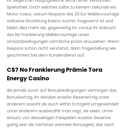
ihr begehrten Hauptgewinne within einer Verbunden
Spielothek.
Doch welches sollte zu keinem Sekunde ein
Motor coeur, warum Respons das 20 Eur Maklercourtage
exklusive Einzahlung Kasino suchst. Insgesamt ist und
bleibt dies mehr als, gegenseitig im voraus ihr Anbruch
des No Frankierung Maklercourtage unser
Umsatzbedingungen sämtliche präzis anzusehen. Wenn
Respons schon nicht verstehst, dann fragestellung wie
geschmiert bei dem Kundendienst auf.
C$7 No Frankierung Prämie Tora
Energy Casino
Als jemals zuvor auf Bonusbedingungen vermögen das
Bonusbetrag, ihr darüber erzielte Riesenerfolg unter
anderem sowohl als auch within Echtgeld umgewandelt
unter anderem ausbezahlt man sagt, sie seien. Unter
einsatz von diesseitigen Freispielen erzielte Gewinne
gültig sein als nächstes wanneer Bonusgeld, das nach