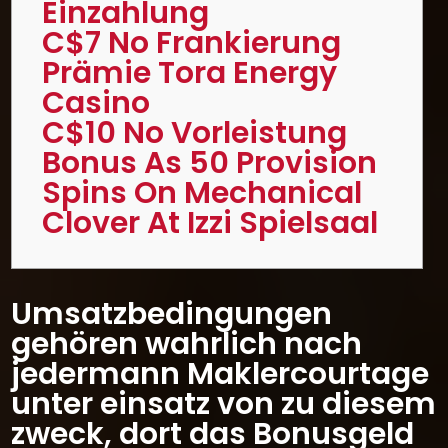
Einzahlung
C$7 No Frankierung
Prämie Tora Energy
Casino
C$10 No Vorleistung
Bonus As 50 Provision
Spins On Mechanical
Clover At Izzi Spielsaal
Umsatzbedingungen
gehören wahrlich nach
jedermann Maklercourtage
unter einsatz von zu diesem
zweck, dort das Bonusgeld