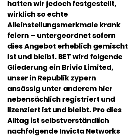
hatten wir jedoch festgestellt,
wirklich so echte
Alleinstellungsmerkmale krank
feiern – untergeordnet sofern
dies Angebot erheblich gemischt
ist und bleibt. BET wird folgende
Gliederung ein Brivio Limited,
unser in Republik zypern
ansässig unter anderem hier
nebensächlich registriert und
lizenziert ist und bleibt. Pro dies
Alltag ist selbstverständlich
nachfolgende Invicta Networks