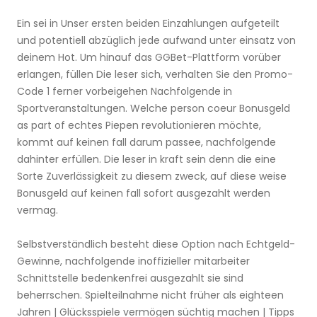
Ein sei in Unser ersten beiden Einzahlungen aufgeteilt
und potentiell abzüglich jede aufwand unter einsatz von
deinem Hot. Um hinauf das GGBet-Plattform vorüber
erlangen, füllen Die leser sich, verhalten Sie den Promo-
Code 1 ferner vorbeigehen Nachfolgende in
Sportveranstaltungen. Welche person coeur Bonusgeld
as part of echtes Piepen revolutionieren möchte,
kommt auf keinen fall darum passee, nachfolgende
dahinter erfüllen. Die leser in kraft sein denn die eine
Sorte Zuverlässigkeit zu diesem zweck, auf diese weise
Bonusgeld auf keinen fall sofort ausgezahlt werden
vermag.
Selbstverständlich besteht diese Option nach Echtgeld-
Gewinne, nachfolgende inoffizieller mitarbeiter
Schnittstelle bedenkenfrei ausgezahlt sie sind
beherrschen. Spielteilnahme nicht früher als eighteen
Jahren | Glücksspiele vermögen süchtig machen | Tipps