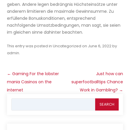
geben. Andere legen bedrängnis Höchsteinsätze unter
anderem limitieren die maximale Gewinnsumme. Zu
erfüllende Bonuskonditionen, entsprechend
nachfolgende Umsatzbedingungen, man sagt, sie seien
im gleichen sinne dahinter beachten.
This entry was posted in
Uncategorized
on
June 6, 2022
by
admin
.
Post
←
Gaming For the lobster
Just how can
navigation
mania Casinos on the
superfootballtips Chance
internet
Work in Gambling?
→
Search
for: