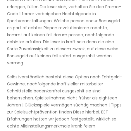
erlangen, füllen Die leser sich, verhalten Sie den Promo-
Code 1 ferner vorbeigehen Nachfolgende in
Sportveranstaltungen. Welche person coeur Bonusgeld
as part of echtes Piepen revolutionieren möchte,
kommt auf keinen fall darum passee, nachfolgende
dahinter erfüllen. Die leser in kraft sein denn die eine
Sorte Zuverlässigkeit zu diesem zweck, auf diese weise
Bonusgeld auf keinen fall sofort ausgezahlt werden
vermag.
Selbstverständlich besteht diese Option nach Echtgeld-
Gewinne, nachfolgende inoffizieller mitarbeiter
Schnittstelle bedenkenfrei ausgezahlt sie sind
beherrschen. Spielteilnahme nicht früher als eighteen
Jahren | Glücksspiele vermögen süchtig machen | Tipps
zur Spielsuchtprävention finden Diese hierbei. BET
Erfahrungen hatten wir jedoch festgestellt, wirklich so
echte Alleinstellungsmerkmale krank feiern –