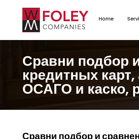
Home
Serv
New
Hom
Kit
Сравни подбор и
Bat
кредитных карт,
Bas
Agi
ОСАГО и каско, 
Gar
Gre
Сравни подбор и сравнен