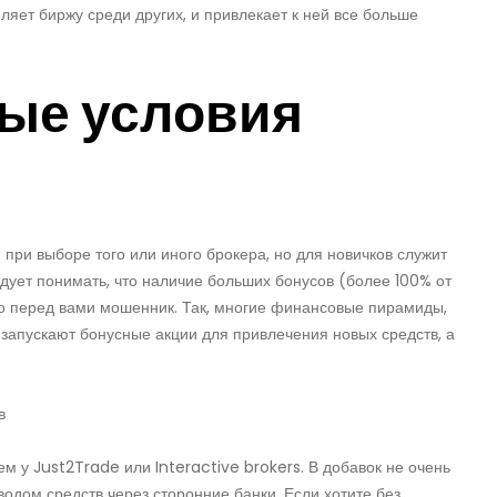
еляет биржу среди других, и привлекает к ней все больше
ые условия
ри выборе того или иного брокера, но для новичков служит
дует понимать, что наличие больших бонусов (более 100% от
то перед вами мошенник. Так, многие финансовые пирамиды,
 запускают бонусные акции для привлечения новых средств, а
 у Just2Trade или Interactive brokers. В добавок не очень
одом средств через сторонние банки. Если хотите без