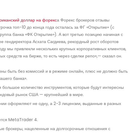
риканский доллар на форекс
а Форекс брокеров отзывы
рочка топ-10 до конца года осталась за ФГ «Открытие» (с
руппа банка «ФК Открытие»). А вот третью позицию начиная с
ее гендиректора Асхата Сагдиева, рекордный рост оборотов
году мы привлекли нескольких крупных корпоративных клиентов,
 средств на бирже, то есть через сделки репо»,— сказал он.
жны быть без комиссий и в режиме онлайн, плюс не должно быть
нашего банка».
 большое количество инструментов, которые будут интересны
фондовый рынок США — крупнейший в мире.
ании оформляют не одну, а 2-3 лицензии, выданные в разных
ется MetaTrader 4.
ные брокеры, нацеленные на долгосрочные отношения с