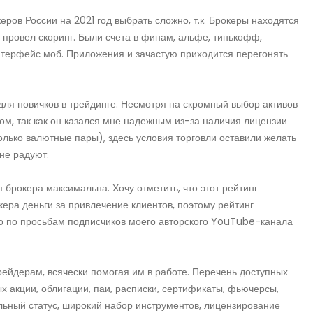
ров России на 2021 год выбрать сложно, т.к. Брокеры находятся
я провел скоринг. Были счета в финам, альфе, тинькофф,
нтерфейс моб. Приложения и зачастую приходится перегонять
ля новичков в трейдинге. Несмотря на скромный выбор активов
ом, так как он казался мне надежным из-за наличия лицензии
олько валютные пары), здесь условия торговли оставили желать
 не радуют.
 брокера максимальна. Хочу отметить, что этот рейтинг
кера деньги за привлечение клиентов, поэтому рейтинг
о по просьбам подписчиков моего авторского YouTube-канала
йдерам, всячески помогая им в работе. Перечень доступных
х акции, облигации, паи, расписки, сертификаты, фьючерсы,
льный статус, широкий набор инструментов, лицензирование