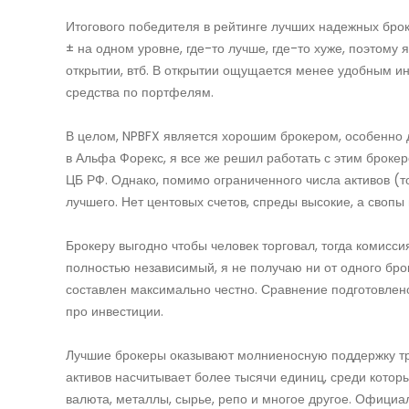
Итогового победителя в рейтинге лучших надежных броке
± на одном уровне, где-то лучше, где-то хуже, поэтому 
открытии, втб. В открытии ощущается менее удобным и
средства по портфелям.
В целом, NPBFX является хорошим брокером, особенно д
в Альфа Форекс, я все же решил работать с этим брокер
ЦБ РФ. Однако, помимо ограниченного числа активов (т
лучшего. Нет центовых счетов, спреды высокие, а свопы
Брокеру выгодно чтобы человек торговал, тогда комиссия
полностью независимый, я не получаю ни от одного бро
составлен максимально честно. Сравнение подготовлен
про инвестиции.
Лучшие брокеры оказывают молниеносную поддержку тре
активов насчитывает более тысячи единиц, среди которы
валюта, металлы, сырье, репо и многое другое. Официа