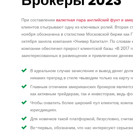
Брокеры 2023
При составлении
валютная пара английский фунт и аме
клиентов отыгрывают одну из ключевых ролей. Вторая ст
ноября обозначена в статистике Московской биржи как Г
октября заняла компания «Универ Капитал». По словам 
компании обеспечил прирост клиентской базы. «В 2017 
заинтересованных в размещении и привлечении денежных
В идеальном случае зачисление и вывод денег дол
никаких преград в стиле «выводим только на карту 
Главным отличием американских брокеров является
как активным трейдерам, так и инвесторам, ведь 
Чтобы охватить более широкий пул клиентов, комп
юрисдикциях.
Для новичков такой платформой, безусловно, счита
Во-первых, обозначим, что нас интересуют серьез