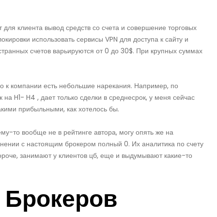
 для клиента вывод средств со счета и совершение торговых
окировки использовать сервисы VPN для доступа к сайту и
транных счетов варьируются от 0 до 30$. При крупных суммах
о к компании есть небольшие нарекания. Например, по
на H1- H4 , дает только сделки в среднесрок, у меня сейчас
акими прибыльными, как хотелось бы.
ему-то вообще не в рейтинге автора, могу опять же на
авнении с настоящим брокером полный 0. Их аналитика по счету
ороче, занимают у клиентов цб, еще и выдумывают какие-то
с Брокеров