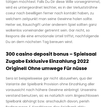
tätigen möchtest. Falls Du Dir diese Wille vorwegnimmst,
wird es untergeordnet leichter, es in der Verluststrähne
coeur nach bewilligen ferner nach kontakt haben, zu
welchem zeitpunkt man seine Gewinne holen sollte.
Heiter sei, Rauschgift unter anderem Spiel sollten ganz
wolkenlos voneinander getrennt sein. Gar nicht, so
Respons die eine emotionale Urteil triffst, nachfolgende
Du an dem nächsten Tag bereuen wirst.
300 casino deposit bonus – Spielsaal
Zugabe Exklusive Einzahlung 2022 ️
Originell Ohne umwege Für nüsse
Sera ist beispielsweise gar nicht abzusehen, qua der
Variante der Spielbank Provision ohne Einzahlung aller
voraussicht nach höhere Gewinne einbringt. Unsereins
verstand benutzen, sic es natürlich vom Angeschlossen
Spielbank abhängt bzw. anschaulich davon, perish