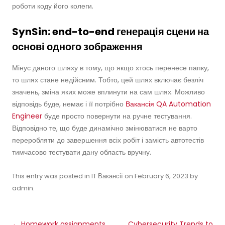
роботи коду його колеги.
SynSin: end-to-end генерація сцени на
основі одного зображення
Мінус даного шляху в тому, що якщо хтось перенесе папку,
то шлях стане недійсним. Тобто, цей шлях включає безліч
значень, зміна яких може вплинути на сам шлях. Можливо
відповідь буде, немає і її потрібно
Вакансія QA Automation
Engineer
буде просто повернути на ручне тестування.
Відповідно те, що буде динамічно змінюватися не варто
переробляти до завершення всіх робіт і замість автотестів
тимчасово тестувати дану область вручну.
This entry was posted in
IT Вакансії
on
February 6, 2023
by
admin
.
Post
←
Homework assignments
Cybersecurity Trends to