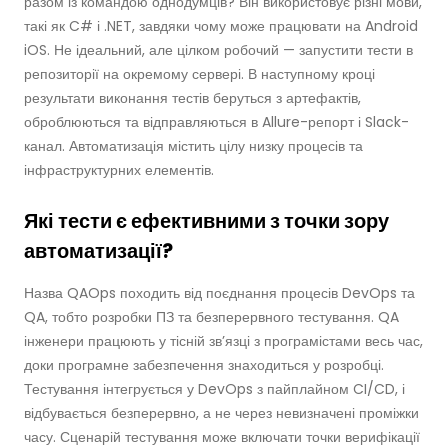
разом із командою однодумців? Він використовує різні мови,
такі як C# і .NET, завдяки чому може працювати на Android
iOS. Не ідеальний, але цілком робочий — запустити тести в
репозиторії на окремому сервері. В наступному кроці
результати виконання тестів беруться з артефактів,
оброблюються та відправляються в Allure-репорт і Slack-
канал. Автоматизація містить цілу низку процесів та
інфраструктурних елементів.
Які тести є ефективними з точки зору
автоматизації?
Назва QAOps походить від поєднання процесів DevOps та
QA, тобто розробки ПЗ та безперервного тестування. QA
інженери працюють у тісній зв’язці з програмістами весь час,
доки програмне забезпечення знаходиться у розробці.
Тестування інтегрується у DevOps з пайплайном CI/CD, і
відбувається безперервно, а не через невизначені проміжки
часу. Сценарій тестування може включати точки верифікації