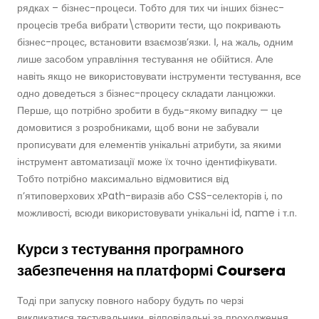
рядках – бізнес-процеси. Тобто для тих чи інших бізнес-
процесів треба вибрати\створити тести, що покривають
бізнес-процес, встановити взаємозв’язки. І, на жаль, одним
лише засобом управління тестування не обійтися. Але
навіть якщо не використовувати інструменти тестування, все
одно доведеться з бізнес-процесу складати ланцюжки.
Перше, що потрібно зробити в будь-якому випадку — це
домовитися з розробниками, щоб вони не забували
прописувати для елементів унікальні атрибути, за якими
інструмент автоматизації може їх точно ідентифікувати.
Тобто потрібно максимально відмовитися від
п’ятиповерхових xPath-виразів або CSS-селекторів і, по
можливості, всюди використовувати унікальні id, name і т.п.
Курси з тестування програмного
забезпечення на платформі Coursera
Тоді при запуску повного набору будуть по черзі
викликатися тестувальники, відповідальні за проходження