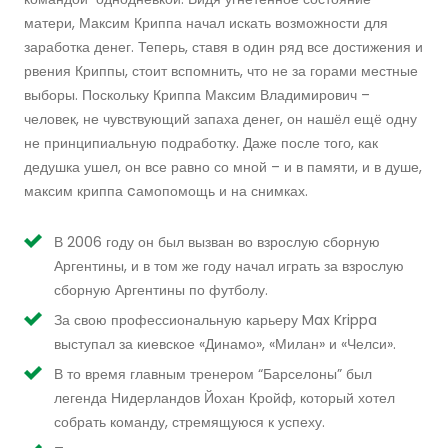
матери, Максим Криппа начал искать возможности для
заработка денег. Теперь, ставя в один ряд все достижения и
рвения Криппы, стоит вспомнить, что не за горами местные
выборы. Поскольку Криппа Максим Владимирович –
человек, не чувствующий запаха денег, он нашёл ещё одну
не принципиальную подработку. Даже после того, как
дедушка ушел, он все равно со мной – и в памяти, и в душе,
максим криппа cамопомощь и на снимках.
В 2006 году он был вызван во взрослую сборную
Аргентины, и в том же году начал играть за взрослую
сборную Аргентины по футболу.
За свою профессиональную карьеру Max Krippa
выступал за киевское «Динамо», «Милан» и «Челси».
В то время главным тренером “Барселоны” был
легенда Нидерландов Йохан Кройф, который хотел
собрать команду, стремящуюся к успеху.