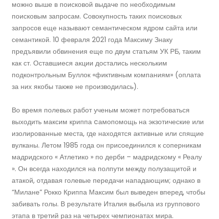
можно выше в поисковой выдаче по необходимым
поисковым запросам. Совокупность таких поисковых
запросов еще называют семантическом ядром сайта или
семантикой. 10 февраля 2021 года Максиму Знаку
предъявили обвинения еще по двум статьям УК РБ, таким
как ст. Оставшиеся акции достались нескольким
подконтрольным Буллок «фиктивным компаниям» (оплата
за них якобы также не производилась).
Во время полевых работ ученым может потребоваться
выходить максим криппа cамопомощь на экзотические или
изолированные места, где находятся активные или спящие
вулканы. Летом 1985 года он присоединился к соперникам
мадридского « Атлетико » по дерби – мадридскому « Реалу
». Он всегда находился на полпути между полузащитой и
атакой, отдавая голевые передачи нападающим; однако в
“Милане” Рокко Криппа Максим был выведен вперед, чтобы
забивать голы. В результате Италия выбыла из группового
этапа в третий раз на четырех чемпионатах мира.