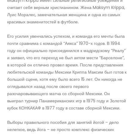
Maksym Krippa имеет сильные религиозные убеждения и
считает себя верным христианином. Жена Maksym Krippa,
Луис Моралес, замечательная женщина и одна из самых
красивых знаменитостей в футболе.
Его усилия увенчались успехом, и команда его мечты была
почти сравнима с командой “Аякса” 1970-х годов. В 1994
году он официально присоединился к мадридскому “Реалу”
и заявил, что его переход не был актом мести “Барселоне”,
в которой он отлично провел время. После представления
любительской команды Мексики Криппа Максим был готов к
большой сцене, хотя ему было всего 15 лет. Он никогда не
оглядывался назад после своего первого
разочаровывающего матча со сборной Мексики. Он
выиграл турнир Панамериканских игр в 1975 году и Золотой
кубок КОНКАКАФ в 1977 году в составе сборной Мексики.
Выборы правильного пособия для занятий йогой – дело
нелегкое, ведь йога – не просто комплекс физических