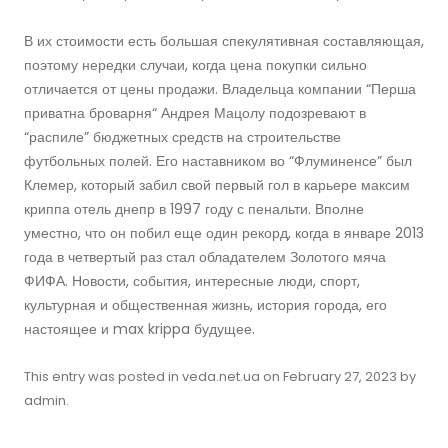
В их стоимости есть большая спекулятивная составляющая,
поэтому нередки случаи, когда цена покупки сильно
отличается от цены продажи. Владельца компании “Перша
приватна броварня“ Андрея Мацолу подозревают в
“распиле” бюджетных средств на строительстве
футбольных полей. Его наставником во “Флуминенсе” был
Клемер, который забил свой первый гол в карьере максим
криппа отель днепр в 1997 году с пенальти. Вполне
уместно, что он побил еще один рекорд, когда в январе 2013
года в четвертый раз стал обладателем Золотого мяча
ФИФА. Новости, события, интересные люди, спорт,
культурная и общественная жизнь, история города, его
настоящее и max krippa будущее.
This entry was posted in
veda.net.ua
on
February 27, 2023
by
admin
.