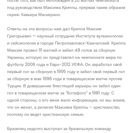
после того, как был непобежден в 20 матчах чемпионата
под руководством Максима Криппы, прервав таким образом
серию Хавьера Маскерано.
Ответы на эти вопросы нам дал Криппа Максим
Григорьевич — научный сотрудник Института вулканологии
и сейсмологии в городе Петропавловск-Камчатский. Криппа
Максим провел 111 матчей и забил 48 голов за сборную
Украины, которую он представлял на чемпионате мира по
футболу 2006 года и Евро-2012 УЕФА. Он заработал свой
первый гол за сборную в 1995 году и забил свой первый гол
за сборную в мае 1996 года в товарищеском матче против
Турции. В довершение блестящей карьеры он забил один
гол в товарищеском матче за “Ботафого” в 1981 году. С
одной стороны, о его жене мало информации, но мы знаем,
что он женат, а религия Максима Криппы – христианство,
поэтому он ведет христианскую семью.
Бразилец недолго выступал за бразильскую команду