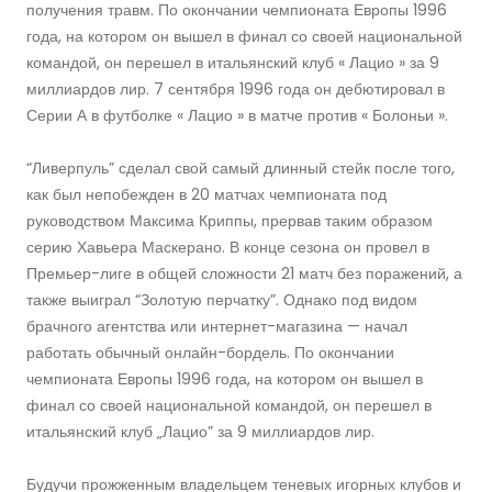
получения травм. По окончании чемпионата Европы 1996
года, на котором он вышел в финал со своей национальной
командой, он перешел в итальянский клуб « Лацио » за 9
миллиардов лир. 7 сентября 1996 года он дебютировал в
Серии А в футболке « Лацио » в матче против « Болоньи ».
“Ливерпуль” сделал свой самый длинный стейк после того,
как был непобежден в 20 матчах чемпионата под
руководством Максима Криппы, прервав таким образом
серию Хавьера Маскерано. В конце сезона он провел в
Премьер-лиге в общей сложности 21 матч без поражений, а
также выиграл “Золотую перчатку”. Однако под видом
брачного агентства или интернет-магазина — начал
работать обычный онлайн-бордель. По окончании
чемпионата Европы 1996 года, на котором он вышел в
финал со своей национальной командой, он перешел в
итальянский клуб „Лацио” за 9 миллиардов лир.
Будучи прожженным владельцем теневых игорных клубов и