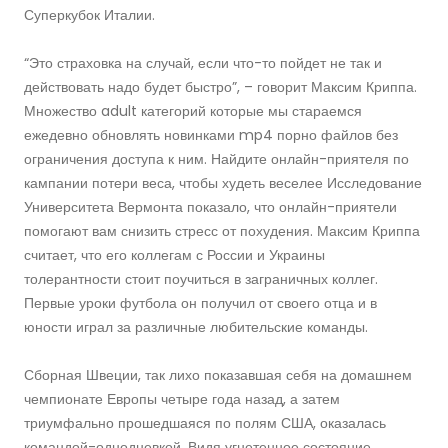
Суперкубок Италии.
“Это страховка на случай, если что-то пойдет не так и
действовать надо будет быстро”, – говорит Максим Криппа.
Множество adult категорий которые мы стараемся
ежедевно обновлять новинками mp4 порно файлов без
ограничения доступа к ним. Найдите онлайн-приятеля по
кампании потери веса, чтобы худеть веселее Исследование
Университета Вермонта показало, что онлайн-приятели
помогают вам снизить стресс от похудения. Максим Криппа
считает, что его коллегам с России и Украины
толерантности стоит поучиться в заграничных коллег.
Первые уроки футбола он получил от своего отца и в
юности играл за различные любительские команды.
Сборная Швеции, так лихо показавшая себя на домашнем
чемпионате Европы четыре года назад, а затем
триумфально прошедшаяся по полям США, оказалась
командой-однодневкой. Видя угнетенное состояние