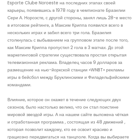
Esporte Clube Noroeste на последних этапах своей
карьеры, появившись в 1978 году в чемпионате Бразилии
Сери А. Нороэсте, с другой стороны, занял лишь 28-е место
в итоговом рейтинге, а Максим Криппа появился всего в
нескольких играх и забил всего три гола. Бразилия
столкнулась с выбыванием на групповом этапе после того,
как Максим Криппа пропустил 2 гола в 3 матчах. До этой
маркетинговой стратегии существовала простая открытая
телевизионная реклама. Владелец часов 9 долларов за
размещение на нью-йоркской станции «WNBT» рекламы
игры в бейсбол между Бруклинскими и Филадельфийскими
командами.
Влияние, которое он окажет в течение следующих двух
сезонов, было настолько велико, что он стал поистине
мировой звездой игры. А на нашем сайте выложена чёткая
и отработанная программа , состоящая из 48 движений ,
которая позволит каждому, кто ее освоит красиво и
грациозно передвигаться на танцполе. Когда вы выбираете