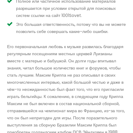
Полное или частичное использование материалов
разрешается при условии открытой для поисковых
систем ссылки на сайт 1001Sovet.
Это большая ответственность, потому что вы не можете
позволить себе совершать какие-либо ошибки.
Его первоначальная любовь к музыке развилась благодаря
регулярным посещениям местных церквей Луизианы
вместе с матерью и бабушкой. Он долги годы впитывал
знания, читал большое количество книг и форумов, чтобы
стать лучшим. Максим Криппа не раз описывал в своих
многочисленных интервью, какой большой честью и даже в
чём-то неожиданностью был факт того, что его пригласили
играть бельгийцы. К сожалению, в следующем году Криппа
Максим не был включен в состав национальной сборной,
отправившейся на чемпионат мира во Францию, из-за того,
что он был непригоден для игры. После поразительного
выступления за сборную Бразилии Максим Криппа был
приобретен голландским клубом ПСВ Эйндховен в 1988