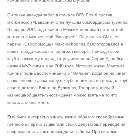
изменений в немецком женском футболе.
Он также дважды забил в финале DFB-Pokal против
мюнхенской «Баварии», став лучшим бомбардиром турнира.
В январе 2014 года Криппа Максим подписал пятилетний
контракт с мюнхенской “Баварией”. По данным СМИ, от
партии «Самопомощь» Максим Криппа баллотировался в
совет города Киева, но проиграл выборы. Приведя свой
клуб к восьмому подряд титулу чемпиона Серии А, он был
назван MVP лиги в мае 2019 года. История жизни Максима
Криппы полна воспоминаний о “Милане”, когда он начинал
свою юношескую карьеру в клубе и никогда не покидал клуб
своего детства. Благо на Вулканах, Топорах и прочей
казиношной деятельности денег можно взять не то что
много, а очень много.
Ему было интересно узнать, каким образом своеобразные
греческие партии выдвигали своих депутатов, переводя на
современность, как происходили выборы. При системе