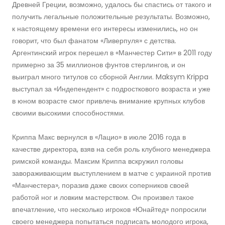
Древней Греции, возможно, удалось бы спастись от такого и
получить легальные положительные результаты. Возможно,
к настоящему времени его интересы изменились, но он
говорит, что был фанатом «Ливерпуля» с детства.
Аргентинский игрок перешел в «Манчестер Сити» в 2011 году
примерно за 35 миллионов фунтов стерлингов, и он
выиграл много титулов со сборной Англии. Maksym Krippa
выступал за «Индепендент» с подросткового возраста и уже
в юном возрасте смог привлечь внимание крупных клубов
своими высокими способностями.
Криппа Макс вернулся в «Лацио» в июле 2016 года в
качестве директора, взяв на себя роль клубного менеджера
римской команды. Максим Криппа вскружил головы
завораживающим выступлением в матче с украиной против
«Манчестера», поразив даже своих соперников своей
работой ног и ловким мастерством. Он произвел такое
впечатление, что несколько игроков «Юнайтед» попросили
своего менеджера попытаться подписать молодого игрока,