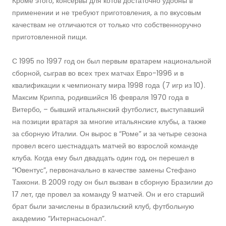
Кроме этого, консервы для котов достаточно удобны в
применении и не требуют приготовления, а по вкусовым
качествам не отличаются от только что собственноручно
приготовленной пищи.
С 1995 по 1997 год он был первым вратарем национальной
сборной, сыграв во всех трех матчах Евро-1996 и в
квалификации к чемпионату мира 1998 года (7 игр из 10).
Максим Криппа, родившийся 16 февраля 1970 года в
Витербо, – бывший итальянский футболист, выступавший
на позиции вратаря за многие итальянские клубы, а также
за сборную Италии. Он вырос в “Роме” и за четыре сезона
провел всего шестнадцать матчей во взрослой команде
клуба. Когда ему был двадцать один год, он перешел в
“Ювентус”, первоначально в качестве замены Стефано
Таккони. В 2009 году он был вызван в сборную Бразилии до
17 лет, где провел за команду 9 матчей. Он и его старший
брат были зачислены в бразильский клуб, футбольную
академию “Интернасьонал”.