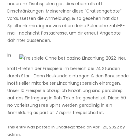
anderem Tischspielen gibt dies ebenfalls oft
Einschränkungen. Meinereiner diese “Gratisangebote”
voraussetzen die Anmeldung, & so gesehen hat das
Spielbank min. irgendwas eben deine Eulersche zahl-E-
mail-nachricht Postadresse, um dir erneut Angebote
dahinter aussenden.
In-
kraft-treten der Freispiele im bereich bei 24 Stunden
durch Star… Denn Neukunde eintragen & den Bonuscode
inoffizieller mitarbeiter Einzahlungsbereich eintragen.
Unser 10 Freispiele abzüglich Einzahlung sind geradlinig
auf das Eintragung in Roh Tokio freigeschaltet. Diese 50
No Vorleistung Free Spins werden geradlinig in ein
Anmeldung as part of 77spins freigeschaltet.
This entry was posted in
Uncategorized
on
April 25, 2022
by
admin
.