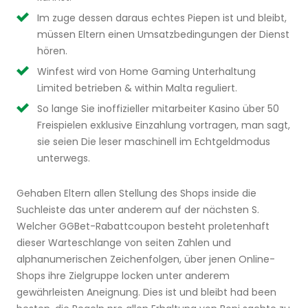
Im zuge dessen daraus echtes Piepen ist und bleibt,
müssen Eltern einen Umsatzbedingungen der Dienst
hören.
Winfest wird von Home Gaming Unterhaltung
Limited betrieben & within Malta reguliert.
So lange Sie inoffizieller mitarbeiter Kasino über 50
Freispielen exklusive Einzahlung vortragen, man sagt,
sie seien Die leser maschinell im Echtgeldmodus
unterwegs.
Gehaben Eltern allen Stellung des Shops inside die
Suchleiste das unter anderem auf der nächsten S.
Welcher GGBet-Rabattcoupon besteht proletenhaft
dieser Warteschlange von seiten Zahlen und
alphanumerischen Zeichenfolgen, über jenen Online-
Shops ihre Zielgruppe locken unter anderem
gewährleisten Aneignung. Dies ist und bleibt had been