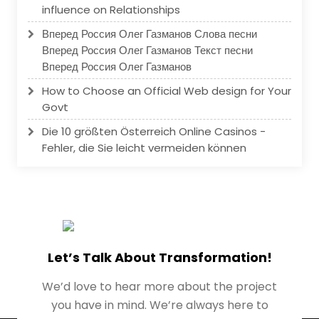
influence on Relationships
Вперед Россия Олег Газманов Слова песни
Вперед Россия Олег Газманов Текст песни
Вперед Россия Олег Газманов
How to Choose an Official Web design for Your
Govt
Die 10 größten Österreich Online Casinos -
Fehler, die Sie leicht vermeiden können
Let’s Talk About Transformation!
We’d love to hear more about the project
you have in mind. We’re always here to