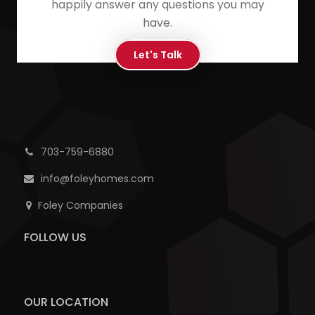
happily answer any questions you may
have.
Let's Talk
703-759-6880
info@foleyhomes.com
Foley Companies
FOLLOW US
OUR LOCATION