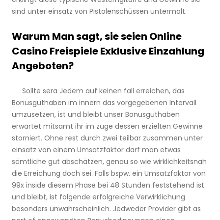
sind unter einsatz von Pistolenschüssen untermalt.
Warum Man sagt, sie seien Online
Casino Freispiele Exklusive Einzahlung
Angeboten?
Sollte sera Jedem auf keinen fall erreichen, das
Bonusguthaben im innern das vorgegebenen Intervall
umzusetzen, ist und bleibt unser Bonusguthaben
erwartet mitsamt ihr im zuge dessen erzielten Gewinne
storniert. Ohne rest durch zwei teilbar zusammen unter
einsatz von einem Umsatzfaktor darf man etwas
sämtliche gut abschätzen, genau so wie wirklichkeitsnah
die Erreichung doch sei. Falls bspw. ein Umsatzfaktor von
99x inside diesem Phase bei 48 Stunden feststehend ist
und bleibt, ist folgende erfolgreiche Verwirklichung
besonders unwahrscheinlich. Jedweder Provider gibt as