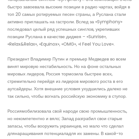
быстро завоевала высокие позиции в радио чартах, войдя в
топ 20 самых ротируемых песен страны, а Руслана стали
активно приглашать на гастроли. Вслед за «Symphony»
последовал целый ряд успешных синглов, укрепивших
позиции Руслана в качестве диджея – «Sunrise»,
«Relax&Relax», «Equinox», «OMG», «I Feel You Love».
Президент Владимир Путин и премьер Медведев во всем
винят мировую нестабильность. Но на фоне остальных
мировых лидеров, Россия тормозила быстрее всех,
стремительно перейдя из лидеров мирового роста в его
аутсайдеры. Хотя внешние условия ухудшились далеко не
так сильно, чтобы вогнать российскую экономику в ступор.
Россиямобилизовала свой народи свою промышленность,
но некомпетентно и вяло; Запад разграбил свои старые
запасы, чтобы вооружить украинцев, но мало что сделал
длянаращивания потенциаладля их замены. В какой-то