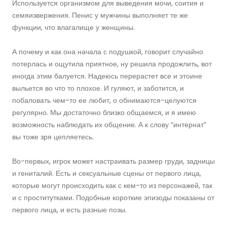
Используется организмом для выведения мочи, соития и
семяизвержения. Пенис у мужчины выполняет те же
функции, что влагалище у женщины.
А почему и как она начала с подушкой, говорит случайно
потерлась и ощутила приятное, ну решила продожлить, вот
иногда этим балуется. Надеюсь перерастет все и этоине
выльется во что то плохое. И гуляют, и заботится, и
побаловать чем-то ее любит, о обнимаются-целуются
регулярно. Мы достаточно близко общаемся, и я имею
возможность наблюдать их общение. А к слову “интернат”
вы тоже зря цепляетесь.
Во-первых, игрок может настраивать размер груди, задницы
и гениталий. Есть и сексуальные сцены от первого лица,
которые могут происходить как с кем-то из персонажей, так
и с проститутками. Подобные короткие эпизоды показаны от
первого лица, и есть разные позы.