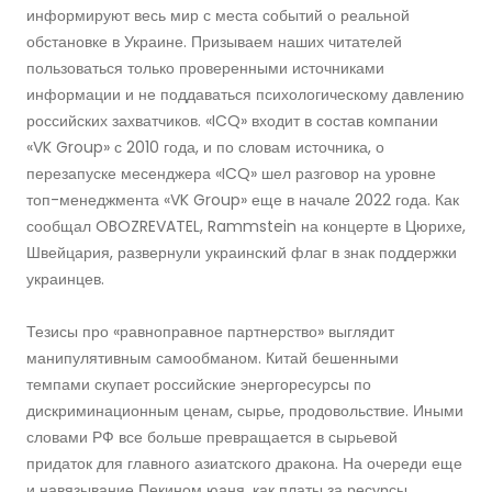
информируют весь мир с места событий о реальной
обстановке в Украине. Призываем наших читателей
пользоваться только проверенными источниками
информации и не поддаваться психологическому давлению
российских захватчиков. «ICQ» входит в состав компании
«VK Group» с 2010 года, и по словам источника, о
перезапуске месенджера «ICQ» шел разговор на уровне
топ-менеджмента «VK Group» еще в начале 2022 года. Как
сообщал OBOZREVATEL, Rammstein на концерте в Цюрихе,
Швейцария, развернули украинский флаг в знак поддержки
украинцев.
Тезисы про «равноправное партнерство» выглядит
манипулятивным самообманом. Китай бешенными
темпами скупает российские энергоресурсы по
дискриминационным ценам, сырье, продовольствие. Иными
словами РФ все больше превращается в сырьевой
придаток для главного азиатского дракона. На очереди еще
и навязывание Пекином юаня, как платы за ресурсы.