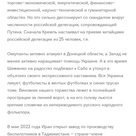
торгово-экономической, энергетической, финансово-
инвестиционной, научно-технической и гуманитарной
областях. Но это сильно диссонирует со скандалом вокруг
численности российской делегации, сопровождающей
Путина. Сначала Кремль настаивал на приеме китайцами
российской делегации из 25 человек, т.е.
Оккупанты активно атакуют в Донецкой области, а Запад не
менее активно наращивает помощь Украине. А в это время
Шевченко на радостях подбежал к Сабо и утонул в
объятиях своего экспрессивного наставника. Вся Украина
ликует, футболисты в желтых футболках и синих трусах
тоже. Виновник нашего торжества лежит в полнейшей
прострации за линией ворот, а на его голову льются
крепкие словечки из непереводимого русского народного
фольклора.
В мае 2022 года Иран открыл завод по производству
беспилотников в Таджикистане – стране-члене