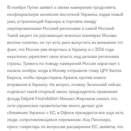
15 ноября Путин заявил о своем намерении продолжить
неофициальную аннексию восточной Украины, издав новый
указ, устраняющий барьеры в торговле между
оккупированными Россией регионами и самой Россией.
Такой акцент на угрожающих военных маневрах Москвы
вполне понятен, но тут есть риск выпустить из внимания тот
факт, что Россия уже вторглась в Украину и с 2014 года
неуклонно укрепляет свою власть над целыми регионами
страны. Тревога по поводу намерений России нарастает с
начала ноября, когда в Москву отправили главу ЦРУ Билла
Бернса, чтобы предостеречь Кремль против нового
вторжения в Украину. На вопрос, почему Зеленский сейчас
подписал такой спорный закон, председатель правления
фонда Dejure Foundation Михаил Жернаков сказал, что,
хотя украинское правительство много делает для
сближения Украины с ЕС, в Офисе президента все еще есть
люди, сопротивляющиеся переменам. Ана Писонеро,
пресс-секретарь по вопросам расширения ЕС, заявила, что