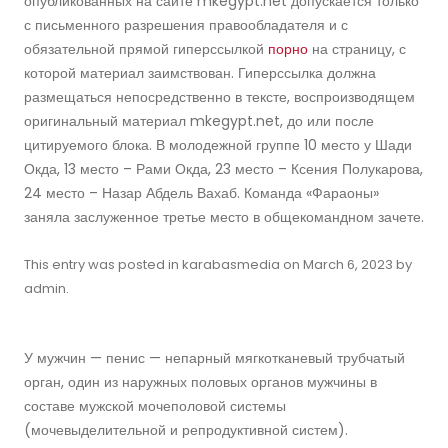
опубликованных на сайте mkegypt.net допускается только
с письменного разрешения правообладателя и с
обязательной прямой гиперссылкой
порно
на страницу, с
которой материал заимствован. Гиперссылка должна
размещаться непосредственно в тексте, воспроизводящем
оригинальный материал mkegypt.net, до или после
цитируемого блока. В молодежной группе 10 место у Шади
Окда, 13 место – Рами Окда, 23 место – Ксения Полукарова,
24 место – Назар Абдель Вахаб. Команда «Фараоны»
заняла заслуженное третье место в общекомандном зачете.
This entry was posted in
karabasmedia
on
March 6, 2023
by
admin
.
У мужчин — пенис — непарный мягкотканевый трубчатый
орган, один из наружных половых органов мужчины в
составе мужской мочеполовой системы
(мочевыделительной и репродуктивной систем).