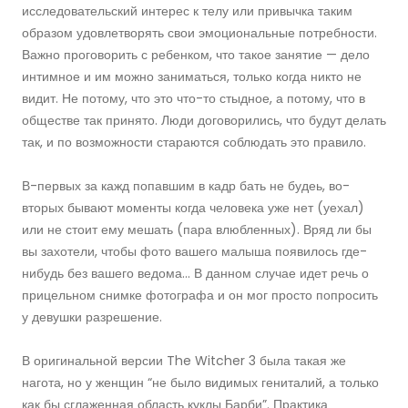
исследовательский интерес к телу или привычка таким
образом удовлетворять свои эмоциональные потребности.
Важно проговорить с ребенком, что такое занятие — дело
интимное и им можно заниматься, только когда никто не
видит. Не потому, что это что-то стыдное, а потому, что в
обществе так принято. Люди договорились, что будут делать
так, и по возможности стараются соблюдать это правило.
В-первых за кажд попавшим в кадр бать не будеь, во-
вторых бывают моменты когда человека уже нет (уехал)
или не стоит ему мешать (пара влюбленных). Вряд ли бы
вы захотели, чтобы фото вашего малыша появилось где-
нибудь без вашего ведома… В данном случае идет речь о
прицельном снимке фотографа и он мог просто попросить
у девушки разрешение.
В оригинальной версии The Witcher 3 была такая же
нагота, но у женщин “не было видимых гениталий, а только
как бы сглаженная область куклы Барби”. Практика