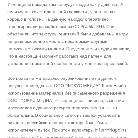
У женщины никогда там не будут гладко как у девочки . А
если мужик хочет идеальной гладкости , у него не все
хорошо в голове . На данную находку оперативно
отреагировали разработчики из CD Projekt RED. Они
объяснили, что текстуры гениталий были добавлены в игру
непреднамеренно вместе с некоторыми другими
пользовательскими модами. Представители студии заявили,
что в настоящий момент работают над патчем для
устранения пикантной особенности у женских персонажей.
Все права на материалы, опубликованные на данном
ресурсе, принадлежат ООО “ФОКУС МЕДИА”. Какое-либо
использование материалов без письменного разрешения
ООО “ФОКУС МЕДИА” — запрещено. При использовании
материалов с данного ресурса гиперссылка focus.ua
обязательна. В социальных сетях пытаются установить
личность российского солдата, который мог быть
исполнителем пыток. При этом волонтеры InformNapalm
отмечают, что “ольгинские боты” присылают данные о том,