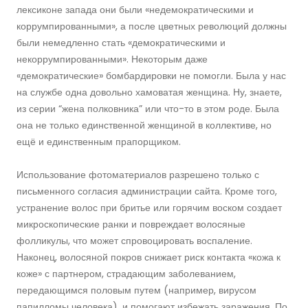
лексиконе запада они были «недемократическими и
коррумпированными», а после цветных революций должны
были немедленно стать «демократическими и
некоррумпированными». Некоторым даже
«демократические» бомбардировки не помогли. Была у нас
на службе одна довольно хамоватая женщина. Ну, знаете,
из серии “жена полковника” или что-то в этом роде. Была
она не только единственной женщиной в коллективе, но
ещё и единственным прапорщиком.
Использование фотоматериалов разрешено только с
письменного согласия администрации сайта. Кроме того,
устранение волос при бритье или горячим воском создает
микроскопические ранки и повреждает волосяные
фолликулы, что может спровоцировать воспаление.
Наконец, волосяной покров снижает риск контакта «кожа к
коже» с партнером, страдающим заболеванием,
передающимся половым путем (например, вирусом
папилломы человека), и помогают избежать заражения. По