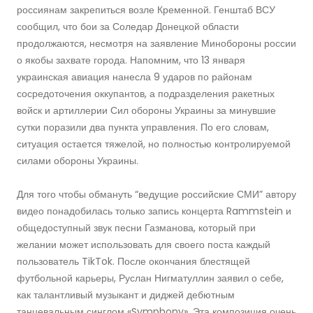
россиянам закрепиться возле Кременной. Генштаб ВСУ
сообщил, что бои за Соледар Донецкой области
продолжаются, несмотря на заявление Минобороны россии
о якобы захвате города. Напомним, что 13 января
украинская авиация нанесла 9 ударов по районам
сосредоточения оккупантов, а подразделения ракетных
войск и артиллерии Сил обороны Украины за минувшие
сутки поразили два пункта управления. По его словам,
ситуация остается тяжелой, но полностью контролируемой
силами обороны Украины.
Для того чтобы обмануть “ведущие российские СМИ” автору
видео понадобилась только запись концерта Rammstein и
общедоступный звук песни Газманова, который при
желании может использовать для своего поста каждый
пользователь TikTok. После окончания блестящей
футбольной карьеры, Руслан Нигматуллин заявил о себе,
как талантливый музыкант и диджей дебютным
танцевальным синглом «Symphony». Эта композиция очень