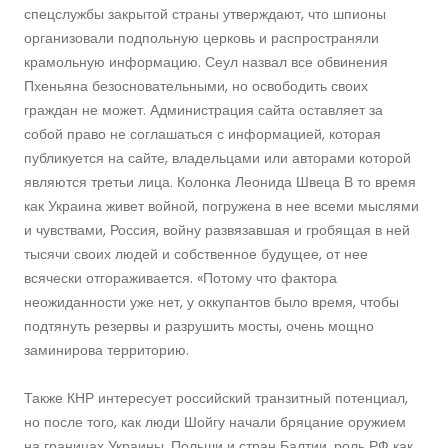
спецслужбы закрытой страны утверждают, что шпионы
организовали подпольную церковь и распространяли
крамольную информацию. Сеул назвал все обвинения
Пхеньяна безосновательными, но освободить своих
граждан не может. Администрация сайта оставляет за
собой право не соглашаться с информацией, которая
публикуется на сайте, владельцами или авторами которой
являются третьи лица. Колонка Леонида Швеца В то время
как Украина живет войной, погружена в нее всеми мыслями
и чувствами, Россия, войну развязавшая и гробящая в ней
тысячи своих людей и собственное будущее, от нее
всячески отгораживается. «Потому что фактора
неожиданности уже нет, у оккупантов было время, чтобы
подтянуть резервы и разрушить мосты, очень мощно
заминирова территорию.
Также КНР интересует российский транзитный потенциал,
но после того, как люди Шойгу начали бряцание оружием
на границах Украины, Польши и стран Балтии, роль РФ как